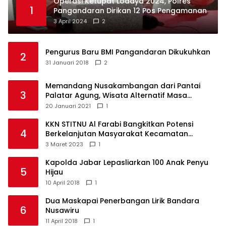
Operasi Ketupat Lodaya 2024, Polres
1
Pangandaran Dirikan 12 Pos Pengamanan
3 April 2024
2
Pengurus Baru BMI Pangandaran Dikukuhkan
2
31 Januari 2018
2
Memandang Nusakambangan dari Pantai
3
Palatar Agung, Wisata Alternatif Masa
Pandemi
20 Januari 2021
1
KKN STITNU Al Farabi Bangkitkan Potensi
4
Berkelanjutan Masyarakat Kecamatan
Langkaplancar
3 Maret 2023
1
Kapolda Jabar Lepasliarkan 100 Anak Penyu
5
Hijau
10 April 2018
1
Dua Maskapai Penerbangan Lirik Bandara
6
Nusawiru
11 April 2018
1