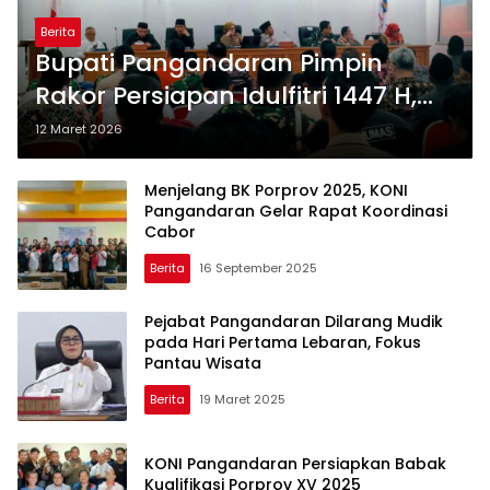
Berita
Bupati Pangandaran Pimpin
Rakor Persiapan Idulfitri 1447 H,
Fokus Antisipasi Lonjakan
12 Maret 2026
Pemudik dan Wisatawan
Menjelang BK Porprov 2025, KONI
Pangandaran Gelar Rapat Koordinasi
Cabor
Berita
16 September 2025
Pejabat Pangandaran Dilarang Mudik
pada Hari Pertama Lebaran, Fokus
Pantau Wisata
Berita
19 Maret 2025
KONI Pangandaran Persiapkan Babak
Kualifikasi Porprov XV 2025