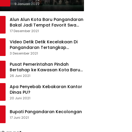
Ketagihan Wisatawan
9 Januari 2022
Alun Alun Kota Baru Pangandaran
Bakal Jadi Tempat Favorit Swa
Foto Selfie
17 Desember 2021
Video Detik Detik Kecelakaan Di
Pangandaran Tertangkap
Kamera Handphone
3 Desember 2021
Pusat Pemerintahan Pindah
Bertahap ke Kawasan Kota Baru
Pangandaran
26 Juni 2021
Apa Penyebab Kebakaran Kantor
Dinas PU?
20 Juni 2021
Bupati Pangandaran Kecolongan
17 Juni 2021