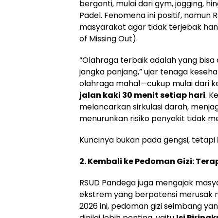
berganti, mulai dari gym, jogging, hi
Padel. Fenomena ini positif, namu
masyarakat agar tidak terjebak ha
of Missing Out).
“Olahraga terbaik adalah yang bisa 
jangka panjang,” ujar tenaga keseh
olahraga mahal—cukup mulai dari k
jalan kaki 30 menit setiap hari
. K
melancarkan sirkulasi darah, menja
menurunkan risiko penyakit tidak me
Kuncinya bukan pada gengsi, tetapi
2. Kembali ke Pedoman Gizi: Terap
RSUD Pandega juga mengajak masya
ekstrem yang berpotensi merusak m
2026 ini, pedoman gizi seimbang ya
dinilai lebih penting, yaitu
Isi Piringk