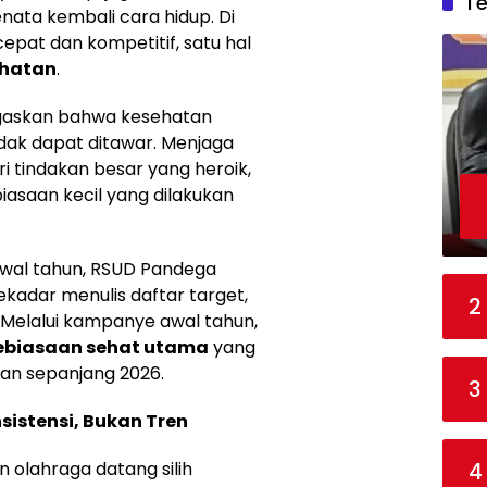
T
nata kembali cara hidup. Di
pat dan kompetitif, satu hal
ehatan
.
askan bahwa kesehatan
idak dapat ditawar. Menjaga
ri tindakan besar yang heroik,
asaan kecil yang dilakukan
awal tahun, RSUD Pandega
kadar menulis daftar target,
2
. Melalui kampanye awal tahun,
kebiasaan sehat utama
yang
pkan sepanjang 2026.
3
nsistensi, Bukan Tren
4
 olahraga datang silih