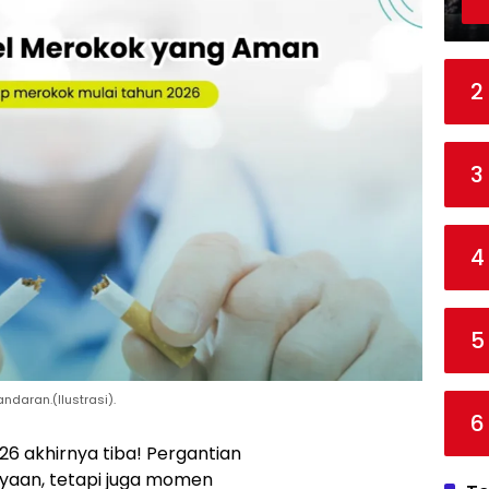
2
3
4
5
daran.(Ilustrasi).
6
6 akhirnya tiba! Pergantian
ayaan, tetapi juga momen