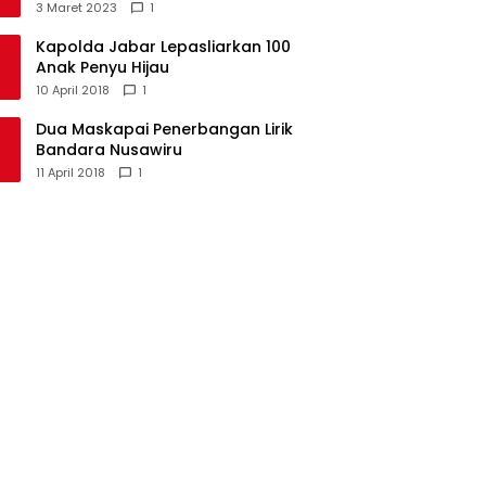
Kecamatan Langkaplancar
3 Maret 2023
1
Kapolda Jabar Lepasliarkan 100
Anak Penyu Hijau
10 April 2018
1
Dua Maskapai Penerbangan Lirik
Bandara Nusawiru
11 April 2018
1