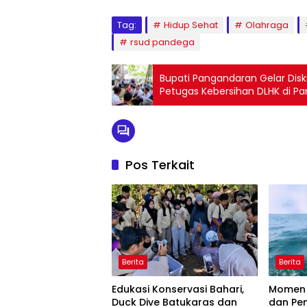
Tag:
Hidup Sehat
Olahraga
rsud pandega
Bupati Pangandaran Gelar Disk
Petugas Kebersihan DLHK di Pa
Pos Terkait
Berita
Berita
Edukasi Konservasi Bahari,
Momen 
Duck Dive Batukaras dan
dan Pe