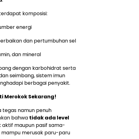
terdapat komposisi:
umber energi
rbaikan dan pertumbuhan sel
amin, dan mineral
mbang dengan karbohidrat serta
 dan seimbang, sistem imun
nghadapi berbagai penyakit.
enti Merokok Sekarang!
da tegas namun penuh
ankan bahwa
tidak ada level
k aktif maupun pasif sama-
g mampu merusak paru-paru