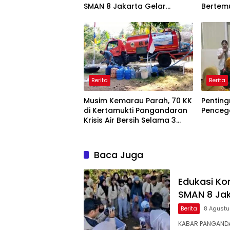
SMAN 8 Jakarta Gelar
Bertem
Transplantasi Terumbu
Meter d
Karang
Berita
Berita
Musim Kemarau Parah, 70 KK
Penting
di Kertamukti Pangandaran
Penceg
Krisis Air Bersih Selama 3
Bulan, BPBD Gerak Cepat
Baca Juga
Edukasi Ko
SMAN 8 Jak
Berita
8 Agust
KABAR PANGANDA