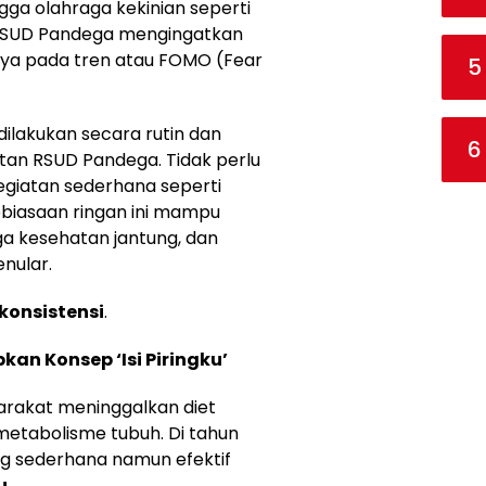
ngga olahraga kekinian seperti
n RSUD Pandega mengingatkan
nya pada tren atau FOMO (Fear
5
dilakukan secara rutin dan
6
atan RSUD Pandega. Tidak perlu
egiatan sederhana seperti
ebiasaan ringan ini mampu
ga kesehatan jantung, dan
nular.
konsistensi
.
kan Konsep ‘Isi Piringku’
rakat meninggalkan diet
etabolisme tubuh. Di tahun
ng sederhana namun efektif
u
.