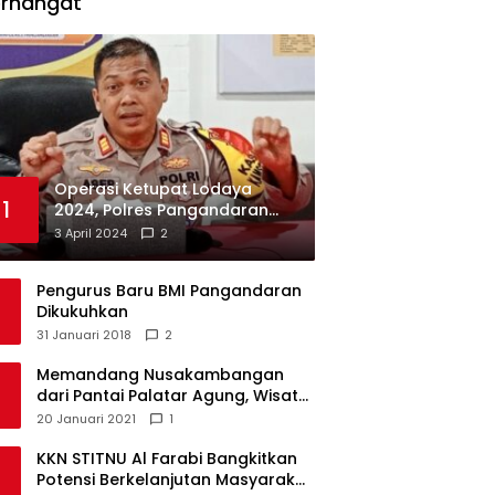
erhangat
Operasi Ketupat Lodaya
1
2024, Polres Pangandaran
Dirikan 12 Pos Pengamanan
3 April 2024
2
Pengurus Baru BMI Pangandaran
Dikukuhkan
31 Januari 2018
2
Memandang Nusakambangan
dari Pantai Palatar Agung, Wisata
Alternatif Masa Pandemi
20 Januari 2021
1
KKN STITNU Al Farabi Bangkitkan
Potensi Berkelanjutan Masyarakat