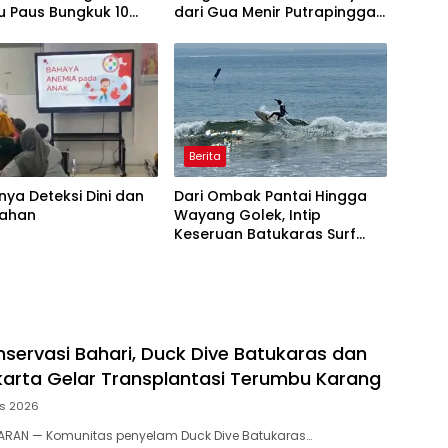
u Paus Bungkuk 10
dari Gua Menir Putrapinggan
i Laut Batukaras
Pangandaran
Berita
nya Deteksi Dini dan
Dari Ombak Pantai Hingga
ahan
Wayang Golek, Intip
Keseruan Batukaras Surf
Festival 2026
nservasi Bahari, Duck Dive Batukaras dan
arta Gelar Transplantasi Terumbu Karang
us 2026
RAN — Komunitas penyelam Duck Dive Batukaras…