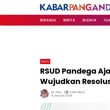
Langsung
ke
konten
BERANDA
BERITA
BUDAYA
OL
Berita
RSUD Pandega Aj
Wujudkan Resolusi
M. Jerry
3 Min Baca
8 Januari 2026