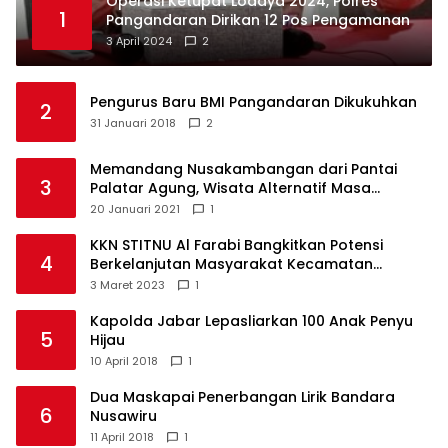
Operasi Ketupat Lodaya 2024, Polres
1
Pangandaran Dirikan 12 Pos Pengamanan
3 April 2024
2
Pengurus Baru BMI Pangandaran Dikukuhkan
2
31 Januari 2018
2
Memandang Nusakambangan dari Pantai
3
Palatar Agung, Wisata Alternatif Masa
Pandemi
20 Januari 2021
1
KKN STITNU Al Farabi Bangkitkan Potensi
4
Berkelanjutan Masyarakat Kecamatan
Langkaplancar
3 Maret 2023
1
Kapolda Jabar Lepasliarkan 100 Anak Penyu
5
Hijau
10 April 2018
1
Dua Maskapai Penerbangan Lirik Bandara
6
Nusawiru
11 April 2018
1