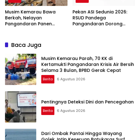
Musim Kemarau Bawa
Pekan ASI Sedunia 2026:
Berkah, Nelayan
RSUD Pandega
Pangandaran Panen
Pangandaran Dorong
Tongkol Kuning: Transaksi
Sinergi Ekosistem Ramah
TPI Tembus Rp14,7 Miliar
Menyusui
Baca Juga
Musim Kemarau Parah, 70 KK di
Kertamukti Pangandaran Krisis Air Bersih
Selama 3 Bulan, BPBD Gerak Cepat
Berita
6 Agustus 2026
Pentingnya Deteksi Dini dan Pencegahan
Berita
6 Agustus 2026
Dari Ombak Pantai Hingga Wayang
Golek, Intip Keseruan Batukaras Surf