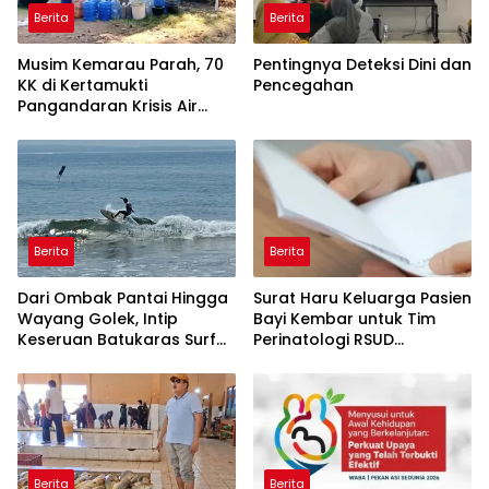
Berita
Berita
Musim Kemarau Parah, 70
Pentingnya Deteksi Dini dan
KK di Kertamukti
Pencegahan
Pangandaran Krisis Air
Bersih Selama 3 Bulan,
BPBD Gerak Cepat
Berita
Berita
Dari Ombak Pantai Hingga
Surat Haru Keluarga Pasien
Wayang Golek, Intip
Bayi Kembar untuk Tim
Keseruan Batukaras Surf
Perinatologi RSUD
Festival 2026
Pandega: Perawat Adalah
Ibu Kedua
Berita
Berita