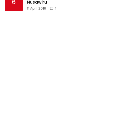
6
Nusawiru
11 April 2018
1