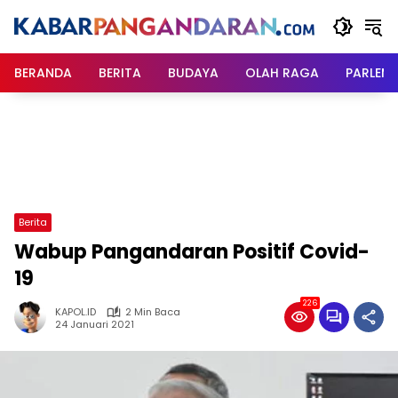
Langsung
ke
konten
BERANDA
BERITA
BUDAYA
OLAH RAGA
PARLEM
Berita
Wabup Pangandaran Positif Covid-
19
226
KAPOL.ID
2 Min Baca
24 Januari 2021