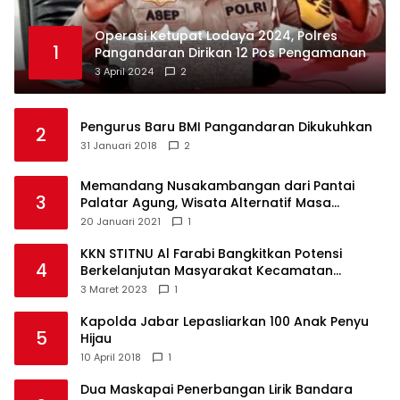
Operasi Ketupat Lodaya 2024, Polres
1
Pangandaran Dirikan 12 Pos Pengamanan
3 April 2024
2
Pengurus Baru BMI Pangandaran Dikukuhkan
2
31 Januari 2018
2
Memandang Nusakambangan dari Pantai
3
Palatar Agung, Wisata Alternatif Masa
Pandemi
20 Januari 2021
1
KKN STITNU Al Farabi Bangkitkan Potensi
4
Berkelanjutan Masyarakat Kecamatan
Langkaplancar
3 Maret 2023
1
Kapolda Jabar Lepasliarkan 100 Anak Penyu
5
Hijau
10 April 2018
1
Dua Maskapai Penerbangan Lirik Bandara