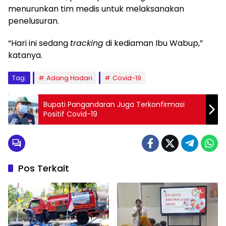
menurunkan tim medis untuk melaksanakan
penelusuran.
“Hari ini sedang
tracking
di kediaman Ibu Wabup,”
katanya.
Tag:
Adang Hadari
Covid-19
Bupati Pangandaran Juga Terkonfirmasi
Positif Covid-19
Pos Terkait