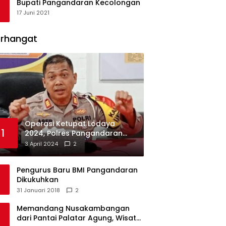
Bupati Pangandaran Kecolongan
17 Juni 2021
erhangat
Operasi Ketupat Lodaya
1
2024, Polres Pangandaran
Dirikan 12 Pos Pengamanan
3 April 2024
2
Pengurus Baru BMI Pangandaran
Dikukuhkan
31 Januari 2018
2
Memandang Nusakambangan
dari Pantai Palatar Agung, Wisata