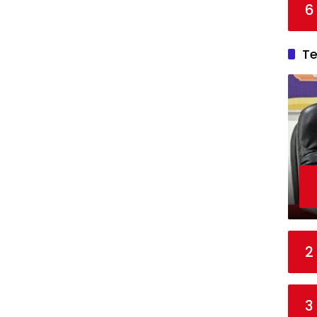
6
T
2
3