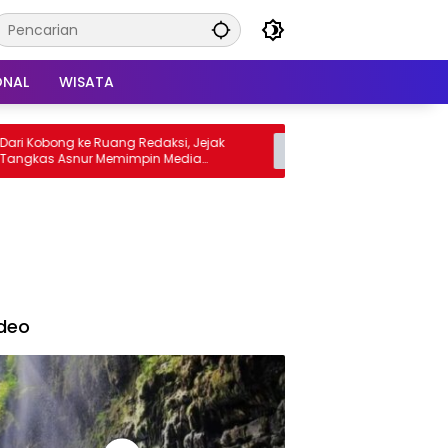
ONAL
WISATA
obong ke Ruang Redaksi, Jejak
Sampaikan Mohon Maaf, 
as Asnur Memimpin Media
Sumedang Gerak Cepat S
ang Ekspres
Perbaikan Jalur Haurpapak
deo