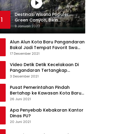
Destinasi Wisata Populer
1
Green Canyon, Bikin
Ketagihan Wisatawan
9 Januari 2022
Alun Alun Kota Baru Pangandaran
Bakal Jadi Tempat Favorit Swa
Foto Selfie
17 Desember 2021
Video Detik Detik Kecelakaan Di
Pangandaran Tertangkap
Kamera Handphone
3 Desember 2021
Pusat Pemerintahan Pindah
Bertahap ke Kawasan Kota Baru
Pangandaran
26 Juni 2021
Apa Penyebab Kebakaran Kantor
Dinas PU?
20 Juni 2021