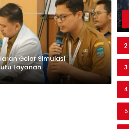
2
ran Gelar Simulasi
Mutu Layanan
3
4
5