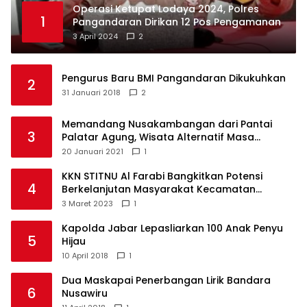
Operasi Ketupat Lodaya 2024, Polres
1
Pangandaran Dirikan 12 Pos Pengamanan
3 April 2024
2
Pengurus Baru BMI Pangandaran Dikukuhkan
2
31 Januari 2018
2
Memandang Nusakambangan dari Pantai
3
Palatar Agung, Wisata Alternatif Masa
Pandemi
20 Januari 2021
1
KKN STITNU Al Farabi Bangkitkan Potensi
4
Berkelanjutan Masyarakat Kecamatan
Langkaplancar
3 Maret 2023
1
Kapolda Jabar Lepasliarkan 100 Anak Penyu
5
Hijau
10 April 2018
1
Dua Maskapai Penerbangan Lirik Bandara
6
Nusawiru