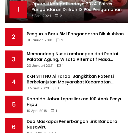
Operasi Ketupat Lodaya 2024, Polres
1
Pangandaran Dirikan 12 Pos Pengamanan
3 April 2024
2
Pengurus Baru BMI Pangandaran Dikukuhkan
2
31 Januari 2018
2
Memandang Nusakambangan dari Pantai
3
Palatar Agung, Wisata Alternatif Masa
Pandemi
20 Januari 2021
1
KKN STITNU Al Farabi Bangkitkan Potensi
4
Berkelanjutan Masyarakat Kecamatan
Langkaplancar
3 Maret 2023
1
Kapolda Jabar Lepasliarkan 100 Anak Penyu
5
Hijau
10 April 2018
1
Dua Maskapai Penerbangan Lirik Bandara
6
Nusawiru