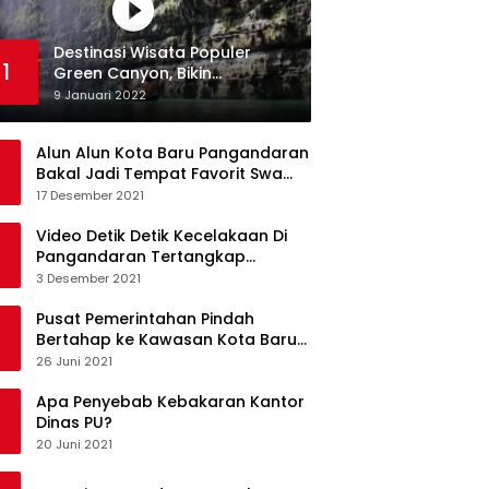
Destinasi Wisata Populer
1
Green Canyon, Bikin
Ketagihan Wisatawan
9 Januari 2022
Alun Alun Kota Baru Pangandaran
Bakal Jadi Tempat Favorit Swa
Foto Selfie
17 Desember 2021
Video Detik Detik Kecelakaan Di
Pangandaran Tertangkap
Kamera Handphone
3 Desember 2021
Pusat Pemerintahan Pindah
Bertahap ke Kawasan Kota Baru
Pangandaran
26 Juni 2021
Apa Penyebab Kebakaran Kantor
Dinas PU?
20 Juni 2021