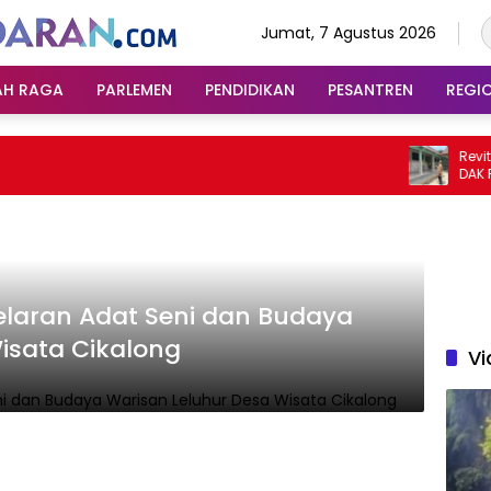
Jumat, 7 Agustus 2026
AH RAGA
PARLEMEN
PENDIDIKAN
PESANTREN
REGI
Revitalis
DAK Rp1,0
Pendidik
elaran Adat Seni dan Budaya
isata Cikalong
Vi