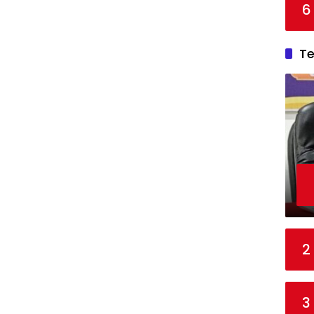
6
T
2
3