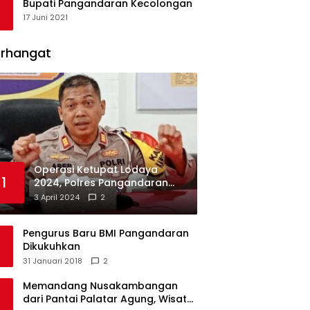
Bupati Pangandaran Kecolongan
17 Juni 2021
erhangat
Operasi Ketupat Lodaya
1
2024, Polres Pangandaran
Dirikan 12 Pos Pengamanan
3 April 2024
2
Pengurus Baru BMI Pangandaran
Dikukuhkan
31 Januari 2018
2
Memandang Nusakambangan
dari Pantai Palatar Agung, Wisata