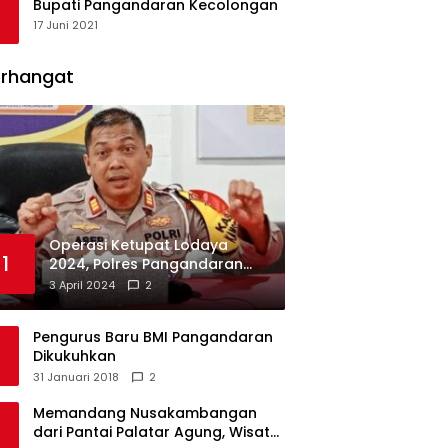
Bupati Pangandaran Kecolongan
17 Juni 2021
erhangat
Operasi Ketupat Lodaya
1
2024, Polres Pangandaran
Dirikan 12 Pos Pengamanan
3 April 2024
2
Pengurus Baru BMI Pangandaran
Dikukuhkan
31 Januari 2018
2
Memandang Nusakambangan
dari Pantai Palatar Agung, Wisata