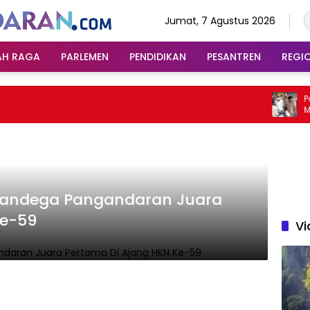
Jumat, 7 Agustus 2026
AH RAGA
PARLEMEN
PENDIDIKAN
PESANTREN
REGI
Polda
Miras 
Jalan
 Pandega Pangandaran Juara
Ke-59
Vi