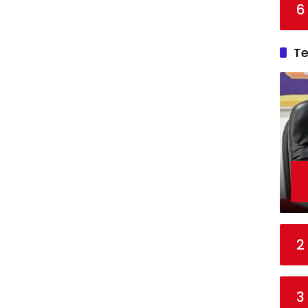
6
T
2
3