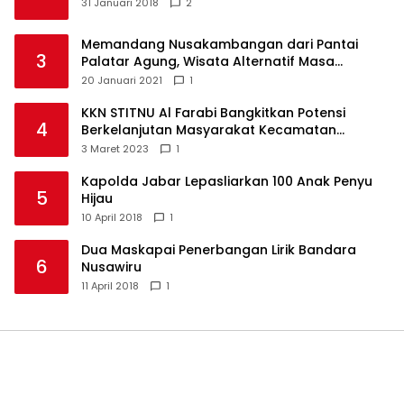
31 Januari 2018
2
Memandang Nusakambangan dari Pantai
3
Palatar Agung, Wisata Alternatif Masa
Pandemi
20 Januari 2021
1
KKN STITNU Al Farabi Bangkitkan Potensi
4
Berkelanjutan Masyarakat Kecamatan
Langkaplancar
3 Maret 2023
1
Kapolda Jabar Lepasliarkan 100 Anak Penyu
5
Hijau
10 April 2018
1
Dua Maskapai Penerbangan Lirik Bandara
6
Nusawiru
11 April 2018
1