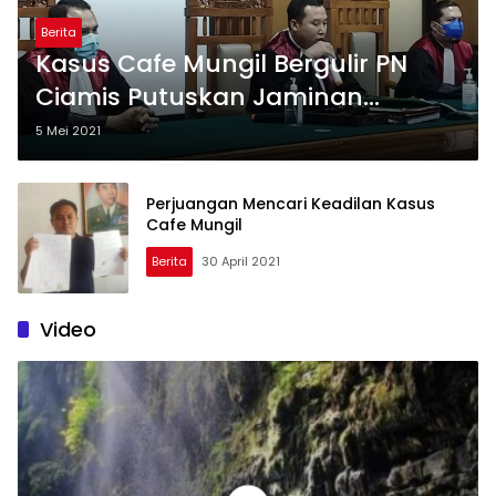
Berita
Kasus Cafe Mungil Bergulir PN
Ciamis Putuskan Jaminan
Sementara untuk Penggugat
5 Mei 2021
Perjuangan Mencari Keadilan Kasus
Cafe Mungil
Berita
30 April 2021
Video