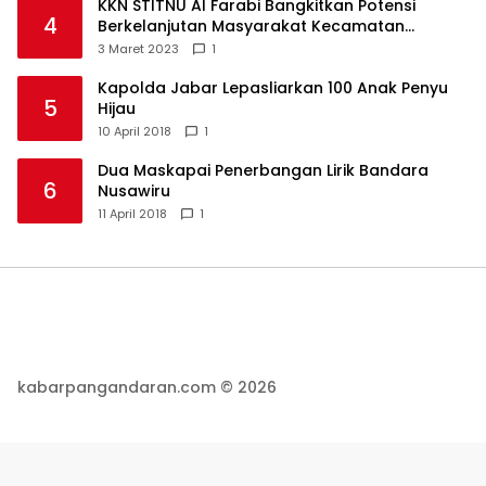
KKN STITNU Al Farabi Bangkitkan Potensi
4
Berkelanjutan Masyarakat Kecamatan
Langkaplancar
3 Maret 2023
1
Kapolda Jabar Lepasliarkan 100 Anak Penyu
5
Hijau
10 April 2018
1
Dua Maskapai Penerbangan Lirik Bandara
6
Nusawiru
11 April 2018
1
kabarpangandaran.com © 2026