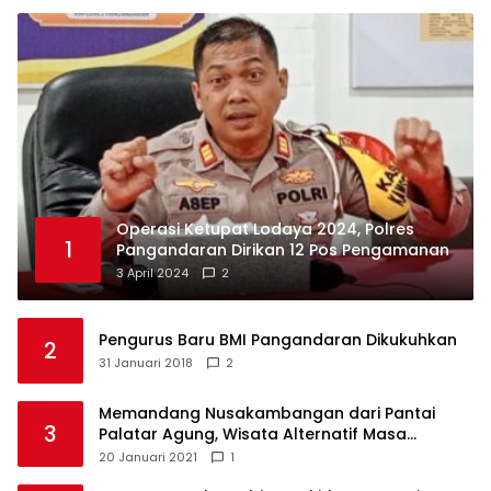
Operasi Ketupat Lodaya 2024, Polres
1
Pangandaran Dirikan 12 Pos Pengamanan
3 April 2024
2
Pengurus Baru BMI Pangandaran Dikukuhkan
2
31 Januari 2018
2
Memandang Nusakambangan dari Pantai
3
Palatar Agung, Wisata Alternatif Masa
Pandemi
20 Januari 2021
1