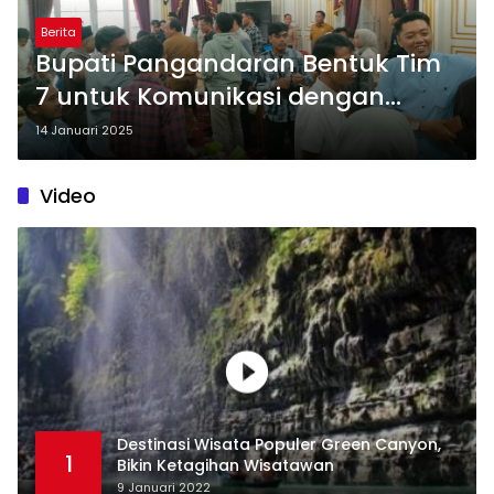
Berita
Bupati Pangandaran Bentuk Tim
7 untuk Komunikasi dengan
Ketua DPD KNPI
14 Januari 2025
Video
Destinasi Wisata Populer Green Canyon,
1
Bikin Ketagihan Wisatawan
9 Januari 2022