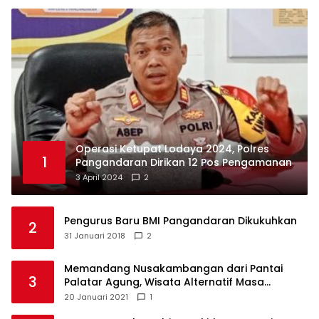
Operasi Ketupat Lodaya 2024, Polres
1
Pangandaran Dirikan 12 Pos Pengamanan
3 April 2024
2
Pengurus Baru BMI Pangandaran Dikukuhkan
2
31 Januari 2018
2
Memandang Nusakambangan dari Pantai
3
Palatar Agung, Wisata Alternatif Masa
Pandemi
20 Januari 2021
1