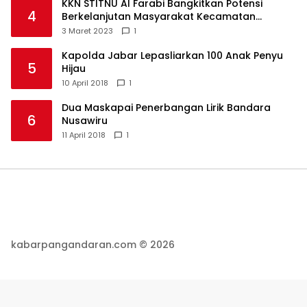
KKN STITNU Al Farabi Bangkitkan Potensi
4
Berkelanjutan Masyarakat Kecamatan
Langkaplancar
3 Maret 2023
1
Kapolda Jabar Lepasliarkan 100 Anak Penyu
5
Hijau
10 April 2018
1
Dua Maskapai Penerbangan Lirik Bandara
6
Nusawiru
11 April 2018
1
kabarpangandaran.com © 2026