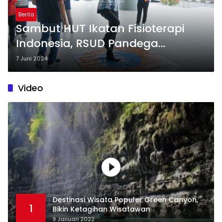
Berita
Sambut HUT Ikatan Fisioterapi
Indonesia, RSUD Pandega
Pangandaran gelar OMEGA
7 Juni 2024
Video
Destinasi Wisata Populer Green Canyon,
1
Bikin Ketagihan Wisatawan
9 Januari 2022