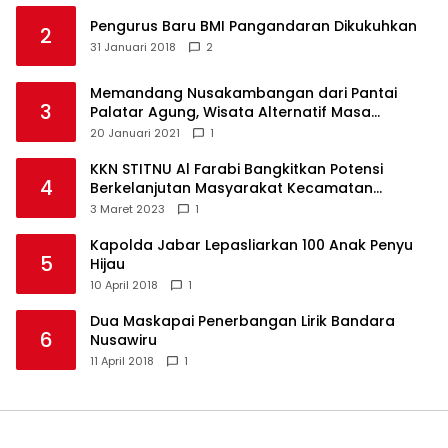
Pengurus Baru BMI Pangandaran Dikukuhkan
2
31 Januari 2018
2
Memandang Nusakambangan dari Pantai
3
Palatar Agung, Wisata Alternatif Masa
Pandemi
20 Januari 2021
1
KKN STITNU Al Farabi Bangkitkan Potensi
4
Berkelanjutan Masyarakat Kecamatan
Langkaplancar
3 Maret 2023
1
Kapolda Jabar Lepasliarkan 100 Anak Penyu
5
Hijau
10 April 2018
1
Dua Maskapai Penerbangan Lirik Bandara
6
Nusawiru
11 April 2018
1