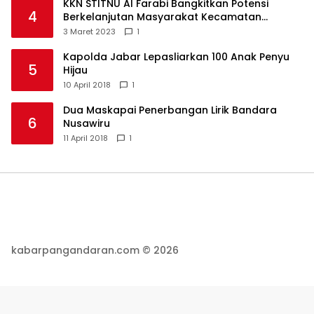
KKN STITNU Al Farabi Bangkitkan Potensi
4
Berkelanjutan Masyarakat Kecamatan
Langkaplancar
3 Maret 2023
1
Kapolda Jabar Lepasliarkan 100 Anak Penyu
5
Hijau
10 April 2018
1
Dua Maskapai Penerbangan Lirik Bandara
6
Nusawiru
11 April 2018
1
kabarpangandaran.com © 2026