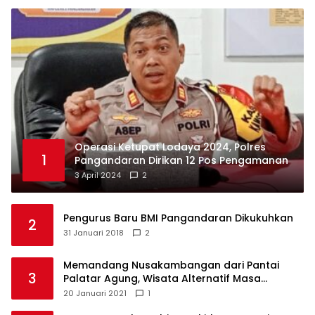
Operasi Ketupat Lodaya 2024, Polres
1
Pangandaran Dirikan 12 Pos Pengamanan
3 April 2024
2
Pengurus Baru BMI Pangandaran Dikukuhkan
2
31 Januari 2018
2
Memandang Nusakambangan dari Pantai
3
Palatar Agung, Wisata Alternatif Masa
Pandemi
20 Januari 2021
1