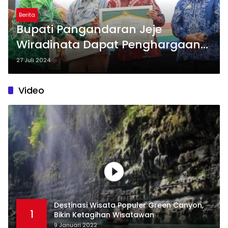
Berita
Bupati Pangandaran Jeje
Wiradinata Dapat Penghargaan
PGM Award 2024
27 Juli 2024
Video
Destinasi Wisata Populer Green Canyon,
1
Bikin Ketagihan Wisatawan
9 Januari 2022