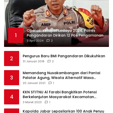
Operasi Ketupat Lodaya 2024, Polres
1
Pangandaran Dirikan 12 Pos Pengamanan
3 April 2024
2
Pengurus Baru BMI Pangandaran Dikukuhkan
2
31 Januari 2018
2
Memandang Nusakambangan dari Pantai
3
Palatar Agung, Wisata Alternatif Masa
Pandemi
20 Januari 2021
1
KKN STITNU Al Farabi Bangkitkan Potensi
4
Berkelanjutan Masyarakat Kecamatan
Langkaplancar
3 Maret 2023
1
Kapolda Jabar Lepasliarkan 100 Anak Penyu