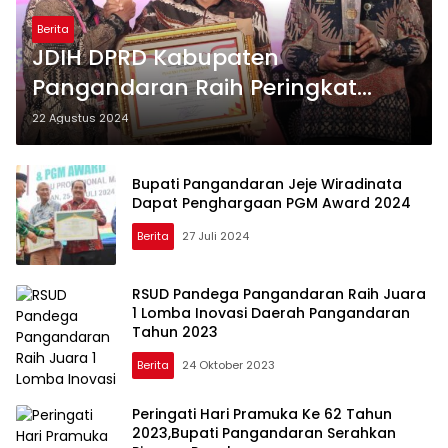
Berita
JDIH DPRD Kabupaten
Pangandaran Raih Peringkat
TERBAIK Ke-1 Nasional Tahun
22 Agustus 2024
2024
Bupati Pangandaran Jeje Wiradinata
Dapat Penghargaan PGM Award 2024
Berita
27 Juli 2024
RSUD Pandega Pangandaran Raih Juara
1 Lomba Inovasi Daerah Pangandaran
Tahun 2023
Berita
24 Oktober 2023
Peringati Hari Pramuka Ke 62 Tahun
2023,Bupati Pangandaran Serahkan