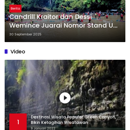
Berita
Candrill Kraitor dan Dessi
Wemince Juarai Nomor Stand Up
Paddle 8000 Meter di Piala
30 September 2025
Panglima TNI 2025
Video
Destinasi Wisata Populer Green Canyon,
1
Bikin Ketagihan Wisatawan
9 Januari 2022