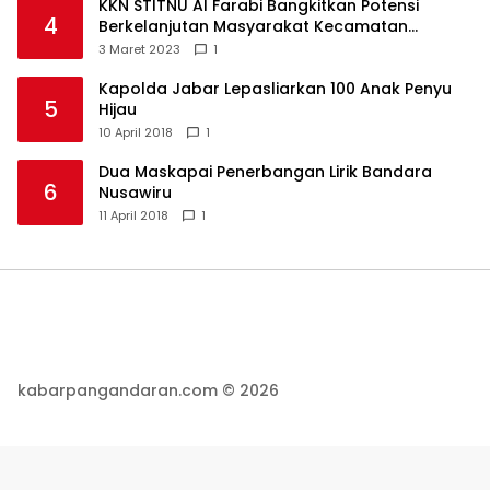
KKN STITNU Al Farabi Bangkitkan Potensi
4
Berkelanjutan Masyarakat Kecamatan
Langkaplancar
3 Maret 2023
1
Kapolda Jabar Lepasliarkan 100 Anak Penyu
5
Hijau
10 April 2018
1
Dua Maskapai Penerbangan Lirik Bandara
6
Nusawiru
11 April 2018
1
kabarpangandaran.com © 2026