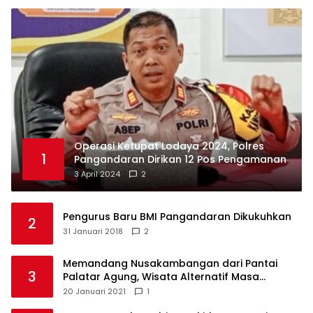
Operasi Ketupat Lodaya 2024, Polres
1
Pangandaran Dirikan 12 Pos Pengamanan
3 April 2024
2
Pengurus Baru BMI Pangandaran Dikukuhkan
2
31 Januari 2018
2
Memandang Nusakambangan dari Pantai
3
Palatar Agung, Wisata Alternatif Masa
Pandemi
20 Januari 2021
1