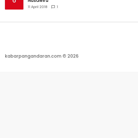
6
Nusawiru
11 April 2018
1
kabarpangandaran.com © 2026