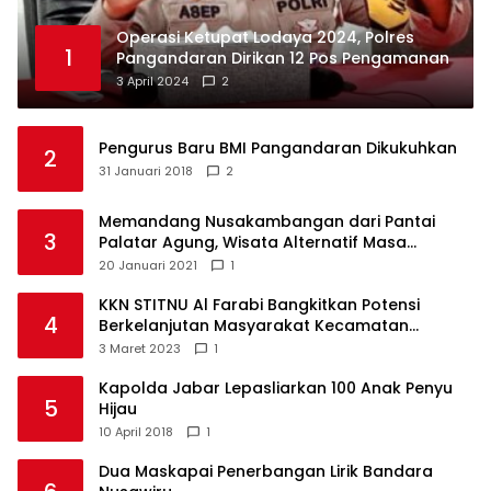
Operasi Ketupat Lodaya 2024, Polres
1
Pangandaran Dirikan 12 Pos Pengamanan
3 April 2024
2
Pengurus Baru BMI Pangandaran Dikukuhkan
2
31 Januari 2018
2
Memandang Nusakambangan dari Pantai
3
Palatar Agung, Wisata Alternatif Masa
Pandemi
20 Januari 2021
1
KKN STITNU Al Farabi Bangkitkan Potensi
4
Berkelanjutan Masyarakat Kecamatan
Langkaplancar
3 Maret 2023
1
Kapolda Jabar Lepasliarkan 100 Anak Penyu
5
Hijau
10 April 2018
1
Dua Maskapai Penerbangan Lirik Bandara