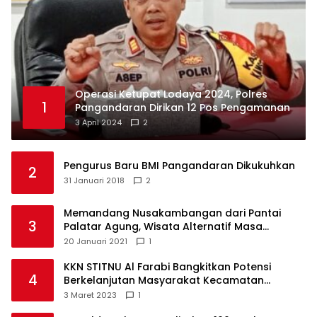
Operasi Ketupat Lodaya 2024, Polres
1
Pangandaran Dirikan 12 Pos Pengamanan
3 April 2024
2
Pengurus Baru BMI Pangandaran Dikukuhkan
2
31 Januari 2018
2
Memandang Nusakambangan dari Pantai
3
Palatar Agung, Wisata Alternatif Masa
Pandemi
20 Januari 2021
1
KKN STITNU Al Farabi Bangkitkan Potensi
4
Berkelanjutan Masyarakat Kecamatan
Langkaplancar
3 Maret 2023
1