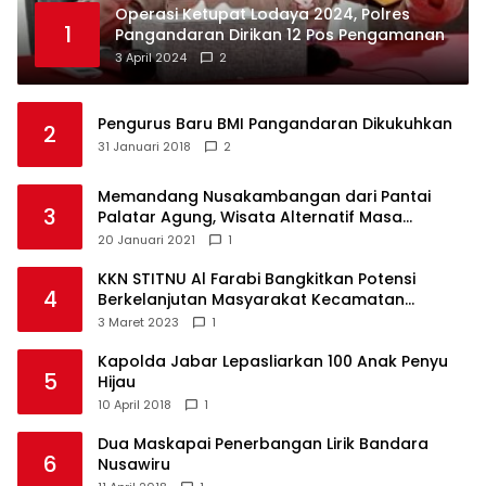
Operasi Ketupat Lodaya 2024, Polres
1
Pangandaran Dirikan 12 Pos Pengamanan
3 April 2024
2
Pengurus Baru BMI Pangandaran Dikukuhkan
2
31 Januari 2018
2
Memandang Nusakambangan dari Pantai
3
Palatar Agung, Wisata Alternatif Masa
Pandemi
20 Januari 2021
1
KKN STITNU Al Farabi Bangkitkan Potensi
4
Berkelanjutan Masyarakat Kecamatan
Langkaplancar
3 Maret 2023
1
Kapolda Jabar Lepasliarkan 100 Anak Penyu
5
Hijau
10 April 2018
1
Dua Maskapai Penerbangan Lirik Bandara
6
Nusawiru