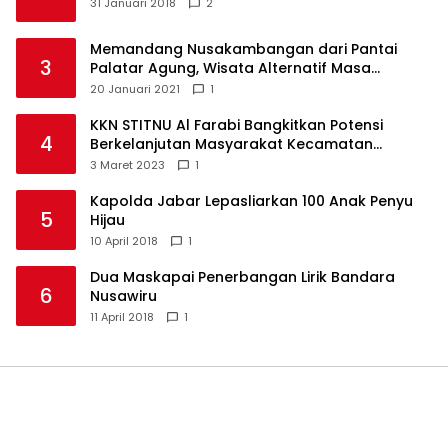
31 Januari 2018
2
Memandang Nusakambangan dari Pantai
3
Palatar Agung, Wisata Alternatif Masa
Pandemi
20 Januari 2021
1
KKN STITNU Al Farabi Bangkitkan Potensi
4
Berkelanjutan Masyarakat Kecamatan
Langkaplancar
3 Maret 2023
1
Kapolda Jabar Lepasliarkan 100 Anak Penyu
5
Hijau
10 April 2018
1
Dua Maskapai Penerbangan Lirik Bandara
6
Nusawiru
11 April 2018
1