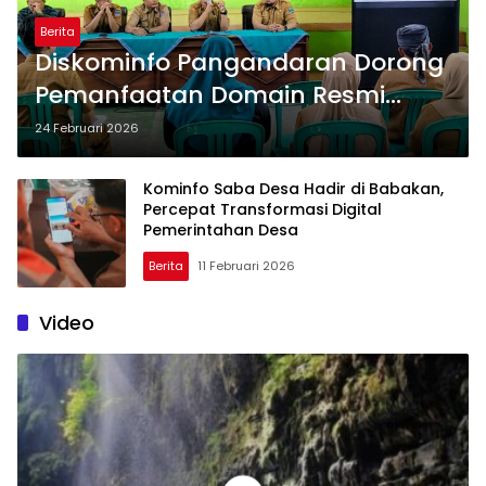
Berita
Diskominfo Pangandaran Dorong
Pemanfaatan Domain Resmi
“desa.id” Lewat Program Kominfo
24 Februari 2026
Saba Desa di Cigugur
Kominfo Saba Desa Hadir di Babakan,
Percepat Transformasi Digital
Pemerintahan Desa
Berita
11 Februari 2026
Video