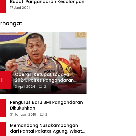
Bupati Pangandaran Kecolongan
17 Juni 2021
erhangat
Operasi Ketupat Lodaya
1
2024, Polres Pangandaran
Dirikan 12 Pos Pengamanan
3 April 2024
2
Pengurus Baru BMI Pangandaran
Dikukuhkan
31 Januari 2018
2
Memandang Nusakambangan
dari Pantai Palatar Agung, Wisata