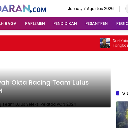
Jumat, 7 Agustus 2026
AH RAGA
PARLEMEN
PENDIDIKAN
PESANTREN
REGI
Dari Kobong k
Tangkas Asnu
Sumedang Ek
yah Okta Racing Team Lulus
4
Vi