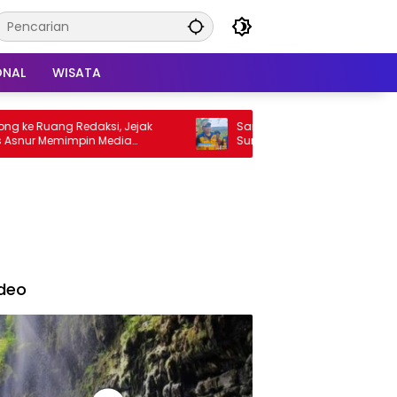
ONAL
WISATA
e Ruang Redaksi, Jejak
Sampaikan Mohon Maaf, Pemkab
r Memimpin Media
Sumedang Gerak Cepat Siapkan
spres
Perbaikan Jalur Haurpapak–Surian
deo