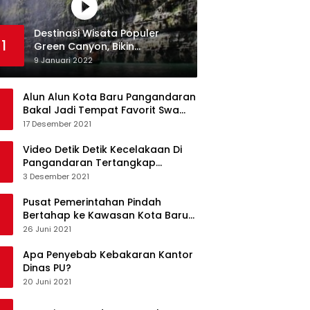
Destinasi Wisata Populer
1
Green Canyon, Bikin
Ketagihan Wisatawan
9 Januari 2022
Alun Alun Kota Baru Pangandaran
Bakal Jadi Tempat Favorit Swa
Foto Selfie
17 Desember 2021
Video Detik Detik Kecelakaan Di
Pangandaran Tertangkap
Kamera Handphone
3 Desember 2021
Pusat Pemerintahan Pindah
Bertahap ke Kawasan Kota Baru
Pangandaran
26 Juni 2021
Apa Penyebab Kebakaran Kantor
Dinas PU?
20 Juni 2021