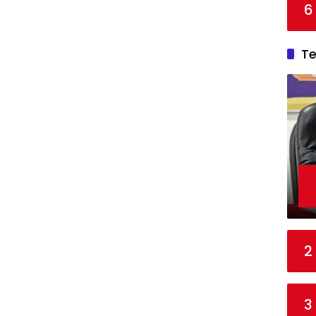
6
T
2
3