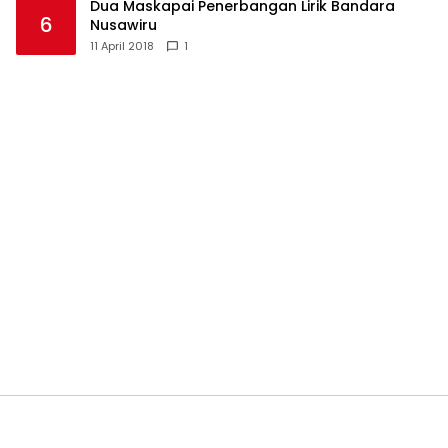
Dua Maskapai Penerbangan Lirik Bandara
6
Nusawiru
11 April 2018
1