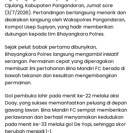
Cijulang, Kabupaten Pangandaran, Jumat sore
(3/7/2026). Pertandingan berlangsung menarik dan
disaksikan langsung oleh Wakapolres Pangandaran,
Kompol Usep Supiyan, yang hadir memberikan
dukungan kepada tim Bhayangkara Polres.
Sejak peluit babak pertama dibunyikan,
Bhayangkara Polres langsung mengambil inisiatif
serangan. Permainan cepat yang diperagakan
membuat lini pertahanan Bina Mandiri FC berada di
bawah tekanan dan kesulitan mengembangkan
permainan.
Gol pembuka lahir pada menit ke-22 melalui aksi
Doay, yang sukses memanfaatkan peluang di depan
gawang lawan. Bina Mandiri FC sempat memberikan
perlawanan dan berhasil menyamakan kedudukan
pada menit ke-33 melalui gol De Yopi, sehingga skor
berubah menjadi 1-1.