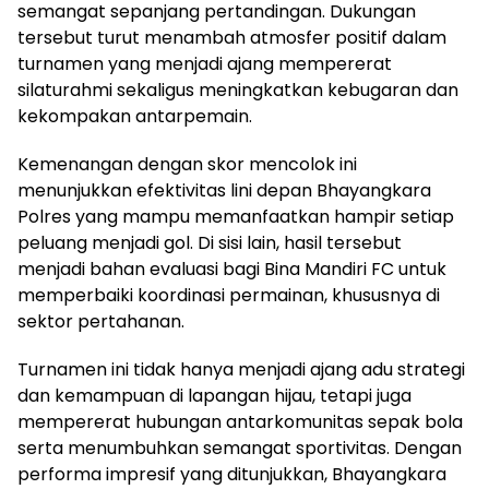
semangat sepanjang pertandingan. Dukungan
tersebut turut menambah atmosfer positif dalam
turnamen yang menjadi ajang mempererat
silaturahmi sekaligus meningkatkan kebugaran dan
kekompakan antarpemain.
Kemenangan dengan skor mencolok ini
menunjukkan efektivitas lini depan Bhayangkara
Polres yang mampu memanfaatkan hampir setiap
peluang menjadi gol. Di sisi lain, hasil tersebut
menjadi bahan evaluasi bagi Bina Mandiri FC untuk
memperbaiki koordinasi permainan, khususnya di
sektor pertahanan.
Turnamen ini tidak hanya menjadi ajang adu strategi
dan kemampuan di lapangan hijau, tetapi juga
mempererat hubungan antarkomunitas sepak bola
serta menumbuhkan semangat sportivitas. Dengan
performa impresif yang ditunjukkan, Bhayangkara