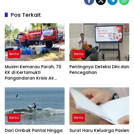
Pos Terkait
Berita
Berita
Musim Kemarau Parah, 70
Pentingnya Deteksi Dini dan
KK di Kertamukti
Pencegahan
Pangandaran Krisis Air
Bersih Selama 3 Bulan,
BPBD Gerak Cepat
Berita
Berita
Dari Ombak Pantai Hingga
Surat Haru Keluarga Pasien