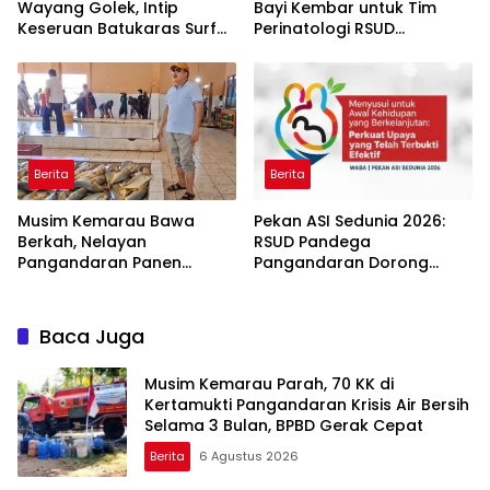
Wayang Golek, Intip
Bayi Kembar untuk Tim
Keseruan Batukaras Surf
Perinatologi RSUD
Festival 2026
Pandega: Perawat Adalah
Ibu Kedua
Berita
Berita
Musim Kemarau Bawa
Pekan ASI Sedunia 2026:
Berkah, Nelayan
RSUD Pandega
Pangandaran Panen
Pangandaran Dorong
Tongkol Kuning: Transaksi
Sinergi Ekosistem Ramah
TPI Tembus Rp14,7 Miliar
Menyusui
Baca Juga
Musim Kemarau Parah, 70 KK di
Kertamukti Pangandaran Krisis Air Bersih
Selama 3 Bulan, BPBD Gerak Cepat
Berita
6 Agustus 2026