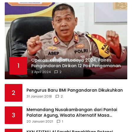
Operasi Ketupat Lodaya 2024, Polres
1
Pangandaran Dirikan 12 Pos Pengamanan
3 April 2024
2
Pengurus Baru BMI Pangandaran Dikukuhkan
2
31 Januari 2018
2
Memandang Nusakambangan dari Pantai
3
Palatar Agung, Wisata Alternatif Masa
Pandemi
20 Januari 2021
1