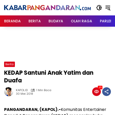
Langsung
ke
konten
BERANDA
BERITA
BUDAYA
OLAH RAGA
PARLEM
Berita
KEDAP Santuni Anak Yatim dan
Duafa
35
KAPOL.ID
1 Min Baca
30 Mei 2018
PANGANDARAN, (KAPOL).-
Komunitas Entertainer