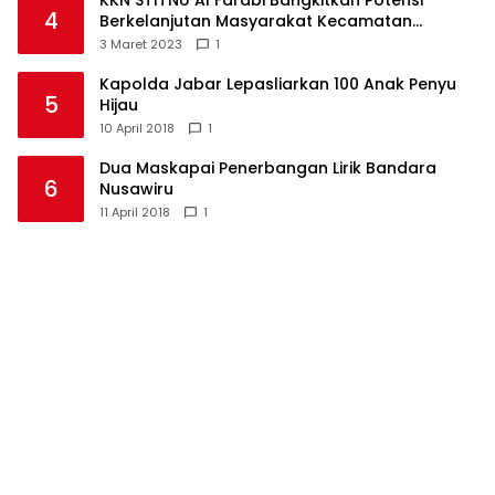
KKN STITNU Al Farabi Bangkitkan Potensi
4
Berkelanjutan Masyarakat Kecamatan
Langkaplancar
3 Maret 2023
1
Kapolda Jabar Lepasliarkan 100 Anak Penyu
5
Hijau
10 April 2018
1
Dua Maskapai Penerbangan Lirik Bandara
6
Nusawiru
11 April 2018
1