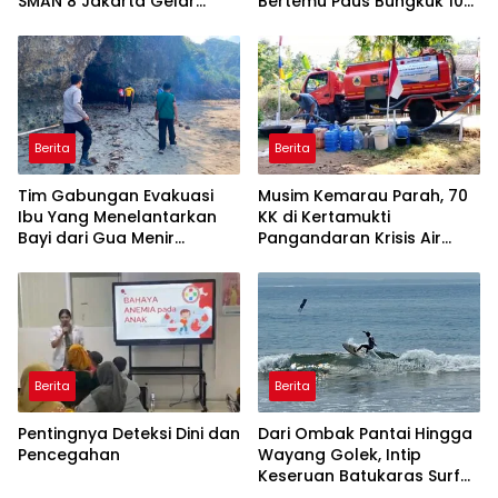
SMAN 8 Jakarta Gelar
Bertemu Paus Bungkuk 10
Transplantasi Terumbu
Meter di Laut Batukaras
Karang
Berita
Berita
Tim Gabungan Evakuasi
Musim Kemarau Parah, 70
Ibu Yang Menelantarkan
KK di Kertamukti
Bayi dari Gua Menir
Pangandaran Krisis Air
Putrapinggan
Bersih Selama 3 Bulan,
Pangandaran
BPBD Gerak Cepat
Berita
Berita
Pentingnya Deteksi Dini dan
Dari Ombak Pantai Hingga
Pencegahan
Wayang Golek, Intip
Keseruan Batukaras Surf
Festival 2026