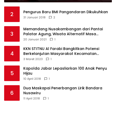
Pengurus Baru BMI Pangandaran Dikukuhkan
2
31 Januari 2018
2
Memandang Nusakambangan dari Pantai
3
Palatar Agung, Wisata Alternatif Masa
Pandemi
20 Januari 2021
1
KKN STITNU Al Farabi Bangkitkan Potensi
4
Berkelanjutan Masyarakat Kecamatan
Langkaplancar
3 Maret 2023
1
Kapolda Jabar Lepasliarkan 100 Anak Penyu
5
Hijau
10 April 2018
1
Dua Maskapai Penerbangan Lirik Bandara
6
Nusawiru
11 April 2018
1