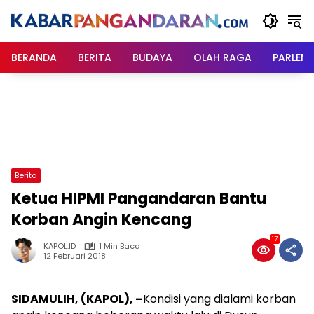
Langsung
ke
konten
BERANDA
BERITA
BUDAYA
OLAH RAGA
PARLEM
Berita
Ketua HIPMI Pangandaran Bantu
Korban Angin Kencang
17
KAPOL.ID
1 Min Baca
12 Februari 2018
SIDAMULIH, (KAPOL), –
Kondisi yang dialami korban