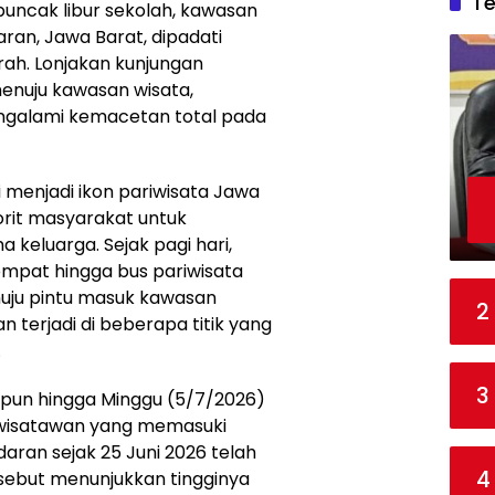
T
ncak libur sekolah, kawasan
ran, Jawa Barat, dipadati
rah. Lonjakan kunjungan
menuju kawasan wisata,
ngalami kemacetan total pada
 menjadi ikon pariwisata Jawa
orit masyarakat untuk
keluarga. Sejak pagi hari,
empat hingga bus pariwisata
nuju pintu masuk kawasan
2
 terjadi di beberapa titik yang
.
3
mpun hingga Minggu (5/7/2026)
n wisatawan yang memasuki
ran sejak 25 Juni 2026 telah
4
sebut menunjukkan tingginya