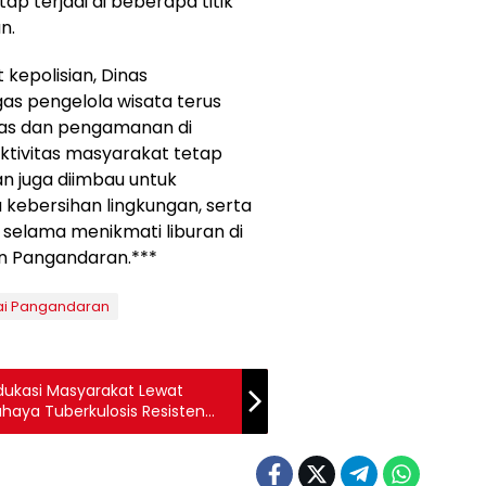
p terjadi di beberapa titik
n.
kepolisian, Dinas
gas pengelola wisata terus
ntas dan pengamanan di
tivitas masyarakat tetap
n juga diimbau untuk
kebersihan lingkungan, serta
elama menikmati liburan di
en Pangandaran.***
ai Pangandaran
ukasi Masyarakat Lewat
aya Tuberkulosis Resisten