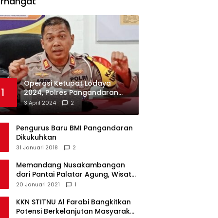
erhangat
Operasi Ketupat Lodaya
1
2024, Polres Pangandaran
Dirikan 12 Pos Pengamanan
3 April 2024
2
Pengurus Baru BMI Pangandaran
Dikukuhkan
31 Januari 2018
2
Memandang Nusakambangan
dari Pantai Palatar Agung, Wisata
Alternatif Masa Pandemi
20 Januari 2021
1
KKN STITNU Al Farabi Bangkitkan
Potensi Berkelanjutan Masyarakat