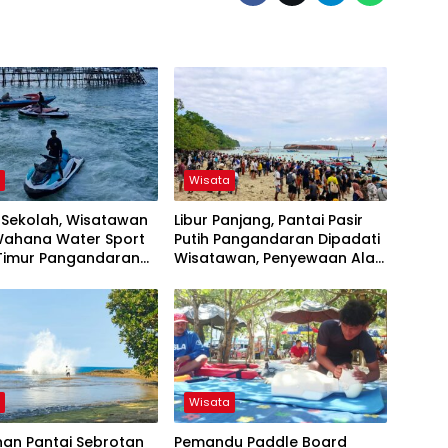
a
Wisata
 Sekolah, Wisatawan
Libur Panjang, Pantai Pasir
Wahana Water Sport
Putih Pangandaran Dipadati
 Timur Pangandaran
Wisatawan, Penyewaan Alat
ji Adrenalin
Snorkeling Kebanjiran Rezeki
a
Wisata
han Pantai Sebrotan
Pemandu Paddle Board