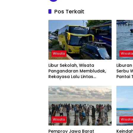
Pos Terkait
Wisata
Wisat
Libur Sekolah, Wisata
Liburan
Pangandaran Membludak,
Serbu 
Rekayasa Lalu Lintas
Pantai
Diterapkan untuk Urai
untuk U
Kepadatan
Wisata
Wisat
Pemprov Jawa Barat
Keinda