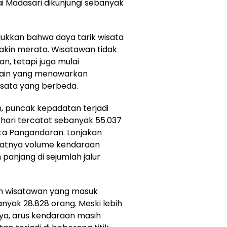
i Madasari dikunjungi sebanyak
ukkan bahwa daya tarik wisata
akin merata. Wisatawan tidak
n, tetapi juga mulai
 lain yang menawarkan
sata yang berbeda.
n, puncak kepadatan terjadi
hari tercatat sebanyak 55.037
a Pangandaran. Lonjakan
atnya volume kendaraan
njang di sejumlah jalur
ah wisatawan yang masuk
anyak 28.828 orang. Meski lebih
ya, arus kendaraan masih