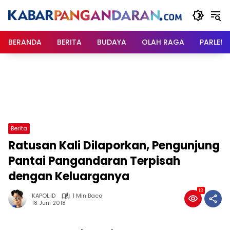
Langsung
ke
konten
BERANDA
BERITA
BUDAYA
OLAH RAGA
PARLEM
Berita
Ratusan Kali Dilaporkan, Pengunjung
Pantai Pangandaran Terpisah
dengan Keluarganya
13
KAPOL.ID
1 Min Baca
18 Juni 2018