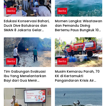
Berita
Berita
Edukasi Konservasi Bahari,
Momen Langka: Wisatawan
Duck Dive Batukaras dan
dan Pemandu Diving
SMAN 8 Jakarta Gelar
Bertemu Paus Bungkuk 10
Transplantasi Terumbu
Meter di Laut Batukaras
Karang
Berita
Berita
Tim Gabungan Evakuasi
Musim Kemarau Parah, 70
Ibu Yang Menelantarkan
KK di Kertamukti
Bayi dari Gua Menir
Pangandaran Krisis Air
Putrapinggan
Bersih Selama 3 Bulan,
Pangandaran
BPBD Gerak Cepat