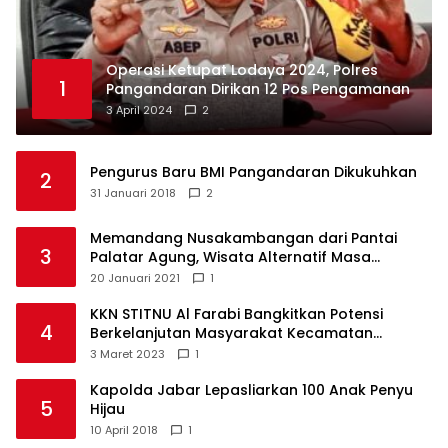
Operasi Ketupat Lodaya 2024, Polres
1
Pangandaran Dirikan 12 Pos Pengamanan
3 April 2024
2
Pengurus Baru BMI Pangandaran Dikukuhkan
2
31 Januari 2018
2
Memandang Nusakambangan dari Pantai
3
Palatar Agung, Wisata Alternatif Masa
Pandemi
20 Januari 2021
1
KKN STITNU Al Farabi Bangkitkan Potensi
4
Berkelanjutan Masyarakat Kecamatan
Langkaplancar
3 Maret 2023
1
Kapolda Jabar Lepasliarkan 100 Anak Penyu
5
Hijau
10 April 2018
1