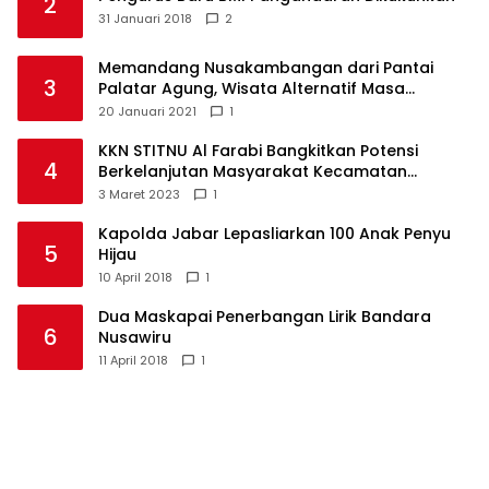
2
31 Januari 2018
2
Memandang Nusakambangan dari Pantai
3
Palatar Agung, Wisata Alternatif Masa
Pandemi
20 Januari 2021
1
KKN STITNU Al Farabi Bangkitkan Potensi
4
Berkelanjutan Masyarakat Kecamatan
Langkaplancar
3 Maret 2023
1
Kapolda Jabar Lepasliarkan 100 Anak Penyu
5
Hijau
10 April 2018
1
Dua Maskapai Penerbangan Lirik Bandara
6
Nusawiru
11 April 2018
1