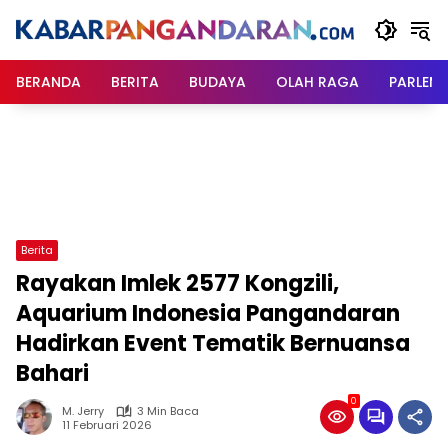
Langsung
ke
konten
BERANDA
BERITA
BUDAYA
OLAH RAGA
PARLEM
Berita
Rayakan Imlek 2577 Kongzili,
Aquarium Indonesia Pangandaran
Hadirkan Event Tematik Bernuansa
Bahari
0
M. Jerry
3 Min Baca
11 Februari 2026