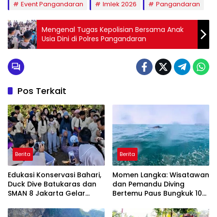
Event Pangandaran
Imlek 2026
Pangandaran
Mengenal Tugas Kepolisian Bersama Anak
Usia Dini di Polres Pangandaran
Pos Terkait
Berita
Berita
Edukasi Konservasi Bahari,
Momen Langka: Wisatawan
Duck Dive Batukaras dan
dan Pemandu Diving
SMAN 8 Jakarta Gelar
Bertemu Paus Bungkuk 10
Transplantasi Terumbu
Meter di Laut Batukaras
Karang