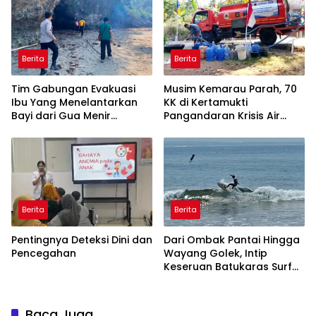
Berita
Berita
Tim Gabungan Evakuasi
Musim Kemarau Parah, 70
Ibu Yang Menelantarkan
KK di Kertamukti
Bayi dari Gua Menir
Pangandaran Krisis Air
Putrapinggan
Bersih Selama 3 Bulan,
Pangandaran
BPBD Gerak Cepat
Berita
Berita
Pentingnya Deteksi Dini dan
Dari Ombak Pantai Hingga
Pencegahan
Wayang Golek, Intip
Keseruan Batukaras Surf
Festival 2026
Baca Juga