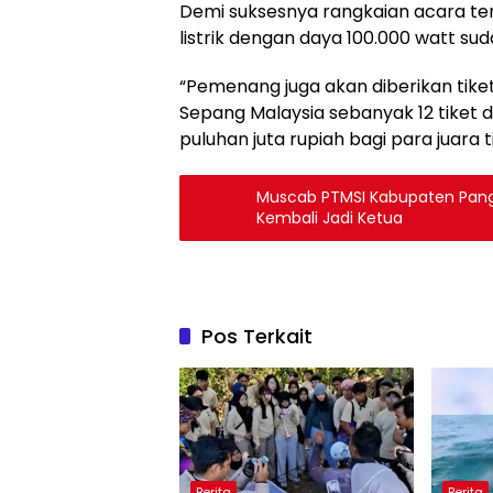
Demi suksesnya rangkaian acara te
listrik dengan daya 100.000 watt su
“Pemenang juga akan diberikan tike
Sepang Malaysia sebanyak 12 tiket
puluhan juta rupiah bagi para juara ti
Muscab PTMSI Kabupaten Panga
Kembali Jadi Ketua
Pos Terkait
Berita
Berita