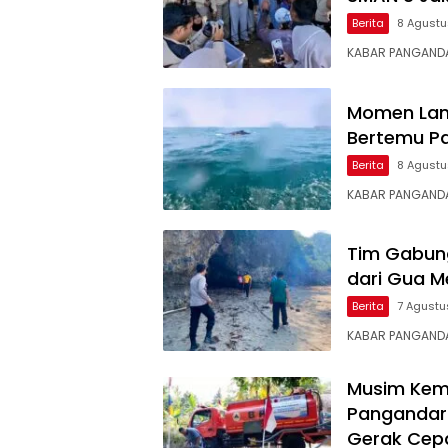
Berita
8 Agust
KABAR PANGANDA
Momen Lan
Bertemu Pa
Berita
8 Agust
KABAR PANGANDA
Tim Gabung
dari Gua M
Berita
7 Agustu
KABAR PANGANDA
Musim Kema
Pangandaran
Gerak Cep