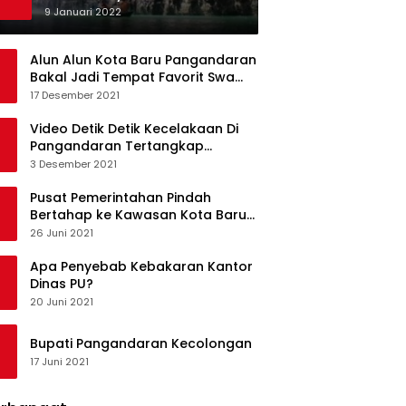
Ketagihan Wisatawan
9 Januari 2022
Alun Alun Kota Baru Pangandaran
Bakal Jadi Tempat Favorit Swa
Foto Selfie
17 Desember 2021
Video Detik Detik Kecelakaan Di
Pangandaran Tertangkap
Kamera Handphone
3 Desember 2021
Pusat Pemerintahan Pindah
Bertahap ke Kawasan Kota Baru
Pangandaran
26 Juni 2021
Apa Penyebab Kebakaran Kantor
Dinas PU?
20 Juni 2021
Bupati Pangandaran Kecolongan
17 Juni 2021