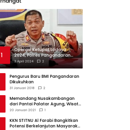
erhangat
Operasi Ketupat Lodaya
1
2024, Polres Pangandaran
Dirikan 12 Pos Pengamanan
3 April 2024
2
Pengurus Baru BMI Pangandaran
Dikukuhkan
31 Januari 2018
2
Memandang Nusakambangan
dari Pantai Palatar Agung, Wisata
Alternatif Masa Pandemi
20 Januari 2021
1
KKN STITNU Al Farabi Bangkitkan
Potensi Berkelanjutan Masyarakat