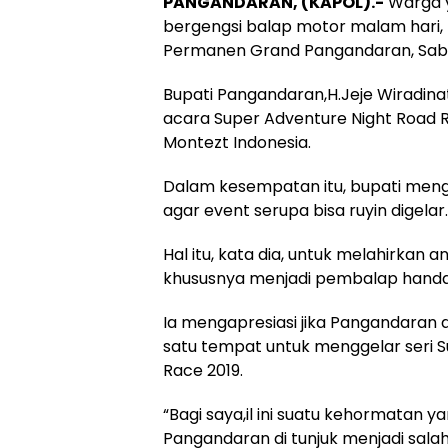
PANGANDARAN, (KAPOL).-
Warga 
bergengsi balap motor malam hari,
Permanen Grand Pangandaran, Sabt
Bupati Pangandaran,H.Jeje Wiradi
acara Super Adventure Night Road 
Montezt Indonesia.
Dalam kesempatan itu, bupati men
agar event serupa bisa ruyin digelar.
Hal itu, kata dia, untuk melahirka
khususnya menjadi pembalap handal 
Ia mengapresiasi jika Pangandaran d
satu tempat untuk menggelar seri 
Race 2019.
“Bagi saya,il ini suatu kehormatan ya
Pangandaran di tunjuk menjadi salah