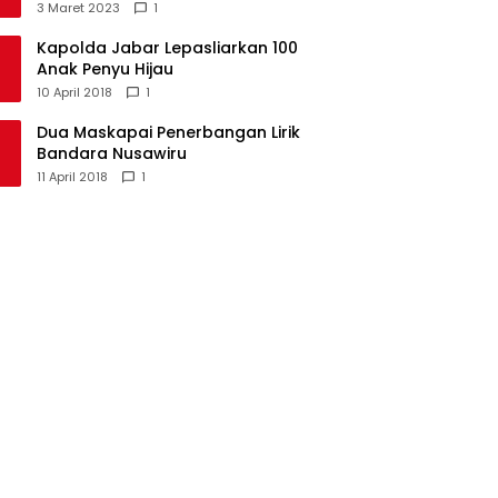
Kecamatan Langkaplancar
3 Maret 2023
1
Kapolda Jabar Lepasliarkan 100
Anak Penyu Hijau
10 April 2018
1
Dua Maskapai Penerbangan Lirik
Bandara Nusawiru
11 April 2018
1