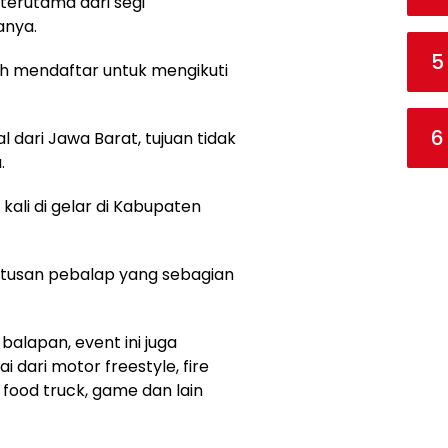
erutama dari segi
anya.
5
ah mendaftar untuk mengikuti
6
dari Jawa Barat, tujuan tidak
.
ali di gelar di Kabupaten
atusan pebalap yang sebagian
alapan, event ini juga
dari motor freestyle, fire
food truck, game dan lain