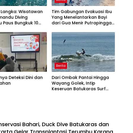
Langka: Wisatawan
Tim Gabungan Evakuasi Ibu
mandu Diving
Yang Menelantarkan Bayi
u Paus Bungkuk 10
dari Gua Menir Putrapinggan
i Laut Batukaras
Pangandaran
Berita
nya Deteksi Dini dan
Dari Ombak Pantai Hingga
ahan
Wayang Golek, Intip
Keseruan Batukaras Surf
Festival 2026
nservasi Bahari, Duck Dive Batukaras dan
arta Gelar Transplantasi Terumbu Karang