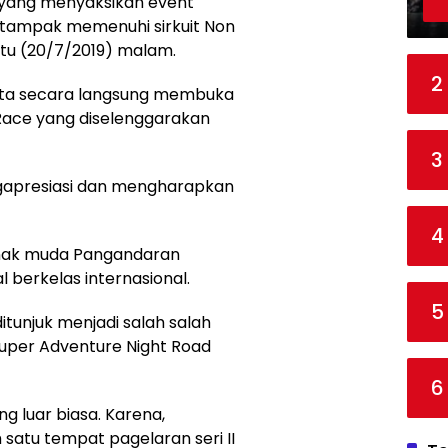
yang menyaksikan event
 tampak memenuhi sirkuit Non
u (20/7/2019) malam.
2
nata secara langsung membuka
Race yang diselenggarakan
3
gapresiasi dan mengharapkan
4
n anak muda Pangandaran
berkelas internasional.
5
itunjuk menjadi salah salah
Super Adventure Night Road
6
ng luar biasa. Karena,
 satu tempat pagelaran seri II