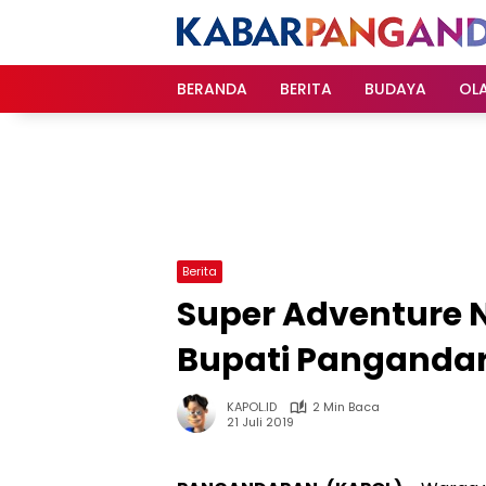
Langsung
ke
konten
BERANDA
BERITA
BUDAYA
OL
Berita
Super Adventure N
Bupati Panganda
KAPOL.ID
2 Min Baca
21 Juli 2019