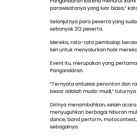
Pangandaran karena menurut kami t
parawisatanya yang luar biasa,” kat
Selanjutnya para peserta yang sud
sebanyak 212 peserta.
Mereka, rata-rata pembalap berasal 
lain untuk menyalurkan hobi mereka
Event itu, merupakan yang pertama k
Pangandaran.
“Ternyata antusias penonton dan r
besar adalah muda-mudi,” tuturnya.
Dirinya menambahkan, selain acara b
menyuguhkan berbagai hiburan mulai 
dance, band perform, motocontest, 
sebagainya.