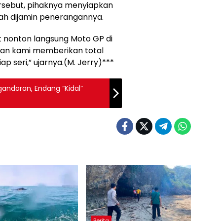
rsebut, pihaknya menyiapkan
dah dijamin penerangannya.
t nonton langsung Moto GP di
 dan kami memberikan total
ap seri,” ujarnya.(M. Jerry)***
ndaran, Endang “Kidal”
Berita