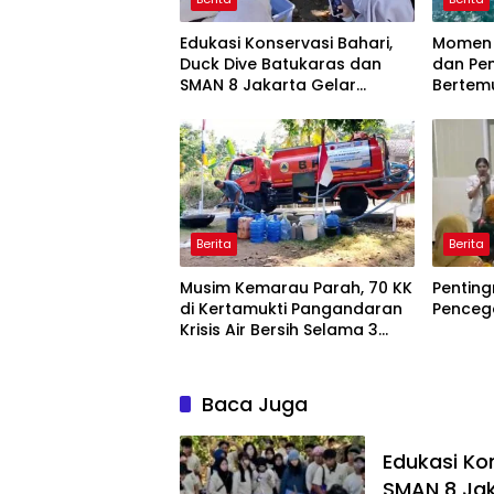
Edukasi Konservasi Bahari,
Momen 
Duck Dive Batukaras dan
dan Pe
SMAN 8 Jakarta Gelar
Bertem
Transplantasi Terumbu
Meter d
Karang
Berita
Berita
Musim Kemarau Parah, 70 KK
Penting
di Kertamukti Pangandaran
Penceg
Krisis Air Bersih Selama 3
Bulan, BPBD Gerak Cepat
Baca Juga
Edukasi Ko
SMAN 8 Jak