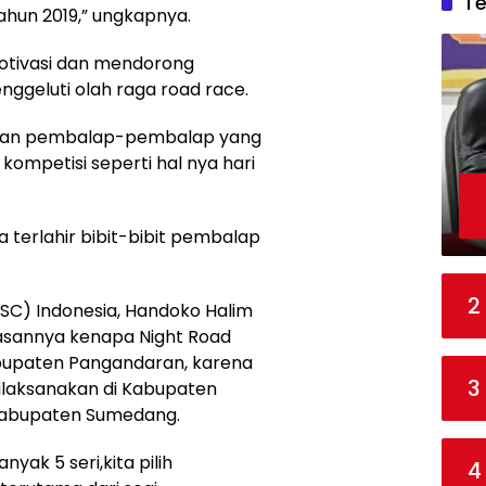
T
hun 2019,” ungkapnya.
otivasi dan mendorong
ggeluti olah raga road race.
irkan pembalap-pembalap yang
kompetisi seperti hal nya hari
 terlahir bibit-bibit pembalap
2
C) Indonesia, Handoko Halim
sannya kenapa Night Road
abupaten Pangandaran, karena
3
ilaksanakan di Kabupaten
Kabupaten Sumedang.
nyak 5 seri,kita pilih
4