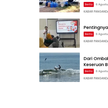
Berita
6 Agust
KABAR PANGANDA
Pentingnya
Berita
6 Agust
KABAR PANGANDA
Dari Ombak
Keseruan B
Berita
6 Agust
KABAR PANGANDA