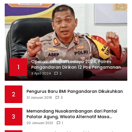
Operasi Ketupat Lodaya 2024, Polres
1
Pangandaran Dirikan 12 Pos Pengamanan
3 April 2024
2
Pengurus Baru BMI Pangandaran Dikukuhkan
2
31 Januari 2018
2
Memandang Nusakambangan dari Pantai
3
Palatar Agung, Wisata Alternatif Masa
Pandemi
20 Januari 2021
1