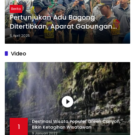
Berita
Pertunjukan Adu Bagong
Ditertibkan, Aparat Gabungan
Tegakkan Hukum dan Lindungi
6 April 2025
Hewan
Video
Destinasi Wisata Populer Green Canyon,
1
Bikin Ketagihan Wisatawan
9 Januari 2022