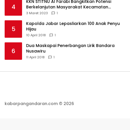
KKN STITNU Al Farabi Bangkitkan Potensi
4
Berkelanjutan Masyarakat Kecamatan
Langkaplancar
3 Maret 2023
1
Kapolda Jabar Lepasliarkan 100 Anak Penyu
5
Hijau
10 April 2018
1
Dua Maskapai Penerbangan Lirik Bandara
6
Nusawiru
11 April 2018
1
kabarpangandaran.com © 2026