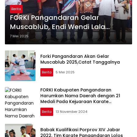
Berita
FORKI Pangandaran Gelar
Muscablub, Endi Wendi Lala
Terpilih sebagai Ketua Umum
7 Mei 2025
Baru
Forki Pangandaran Akan Gelar
Muscablub 2025,Catat Tanggalnya
Berita
5 Mei 2025
FORKI Kabupaten Pangandaran
Harumkan Nama Daerah dengan 21
Medali Pada Kejuaraan Karate
Internasional di Yogyakarta
Berita
13 November 2024
Babak Kualifikasi Porprov XIV Jabar
2022, Tim Karate Pangandaran Lolos