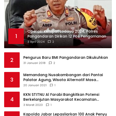
Operasi Ketupat Lodaya 2024, Polres
1
Pangandaran Dirikan 12 Pos Pengamanan
3 April 2024
2
Pengurus Baru BMI Pangandaran Dikukuhkan
2
31 Januari 2018
2
Memandang Nusakambangan dari Pantai
3
Palatar Agung, Wisata Alternatif Masa
Pandemi
20 Januari 2021
1
KKN STITNU Al Farabi Bangkitkan Potensi
4
Berkelanjutan Masyarakat Kecamatan
Langkaplancar
3 Maret 2023
1
Kapolda Jabar Lepasliarkan 100 Anak Penyu