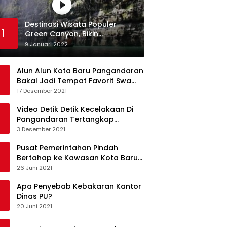
Destinasi Wisata Populer
1
Green Canyon, Bikin
Ketagihan Wisatawan
9 Januari 2022
Alun Alun Kota Baru Pangandaran
Bakal Jadi Tempat Favorit Swa
Foto Selfie
17 Desember 2021
Video Detik Detik Kecelakaan Di
Pangandaran Tertangkap
Kamera Handphone
3 Desember 2021
Pusat Pemerintahan Pindah
Bertahap ke Kawasan Kota Baru
Pangandaran
26 Juni 2021
Apa Penyebab Kebakaran Kantor
Dinas PU?
20 Juni 2021