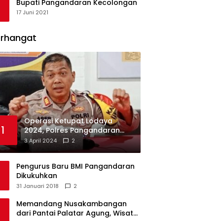
Bupati Pangandaran Kecolongan
17 Juni 2021
erhangat
Operasi Ketupat Lodaya
1
2024, Polres Pangandaran
Dirikan 12 Pos Pengamanan
3 April 2024
2
Pengurus Baru BMI Pangandaran
Dikukuhkan
31 Januari 2018
2
Memandang Nusakambangan
dari Pantai Palatar Agung, Wisata