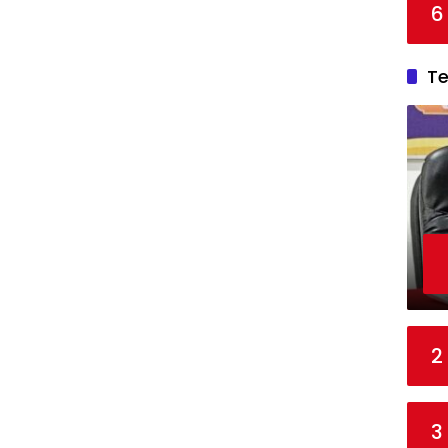
6
T
2
3