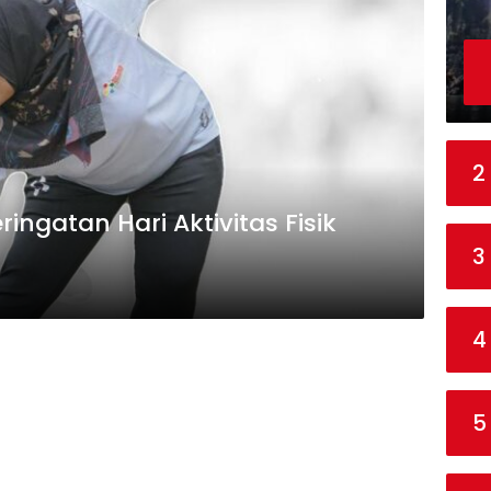
2
ingatan Hari Aktivitas Fisik
3
4
5