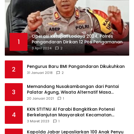
Operasi Ketupat Lodaya 2024, Polres
1
Pangandaran Dirikan 12 Pos Pengamanan
3 April 2024
2
Pengurus Baru BMI Pangandaran Dikukuhkan
2
31 Januari 2018
2
Memandang Nusakambangan dari Pantai
3
Palatar Agung, Wisata Alternatif Masa
Pandemi
20 Januari 2021
1
KKN STITNU Al Farabi Bangkitkan Potensi
4
Berkelanjutan Masyarakat Kecamatan
Langkaplancar
3 Maret 2023
1
Kapolda Jabar Lepasliarkan 100 Anak Penyu