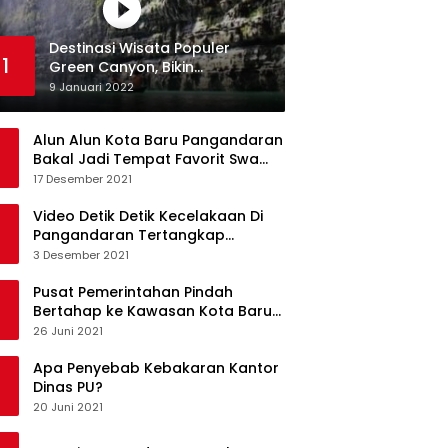
Destinasi Wisata Populer
1
Green Canyon, Bikin
Ketagihan Wisatawan
9 Januari 2022
Alun Alun Kota Baru Pangandaran
Bakal Jadi Tempat Favorit Swa
Foto Selfie
17 Desember 2021
Video Detik Detik Kecelakaan Di
Pangandaran Tertangkap
Kamera Handphone
3 Desember 2021
Pusat Pemerintahan Pindah
Bertahap ke Kawasan Kota Baru
Pangandaran
26 Juni 2021
Apa Penyebab Kebakaran Kantor
Dinas PU?
20 Juni 2021