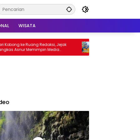
ONAL
WISATA
ong ke Ruang Redaksi, Jejak
Sampaikan Mohon Maaf, Pe
 Asnur Memimpin Media
Sumedang Gerak Cepat Sia
ng Ekspres
Perbaikan Jalur Haurpapak–
deo