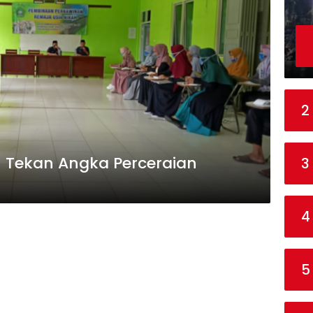
2
Tekan Angka Perceraian
3
4
5