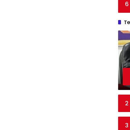
6
T
2
3