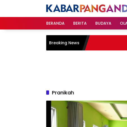
Langsung
ke
konten
BERANDA
BERITA
BUDAYA
OL
Breaking News
Pranikah