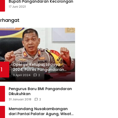
Bupati Pangandaran Kecolongan
17 Juni 2021
erhangat
Operasi Ketupat Lodaya
1
2024, Polres Pangandaran
Dirikan 12 Pos Pengamanan
3 April 2024
2
Pengurus Baru BMI Pangandaran
Dikukuhkan
31 Januari 2018
2
Memandang Nusakambangan
dari Pantai Palatar Agung, Wisata