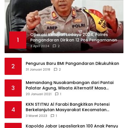
Operasi Ketupat Lodaya 2024, Polres
1
Pangandaran Dirikan 12 Pos Pengamanan
3 April 2024
2
Pengurus Baru BMI Pangandaran Dikukuhkan
2
31 Januari 2018
2
Memandang Nusakambangan dari Pantai
3
Palatar Agung, Wisata Alternatif Masa
Pandemi
20 Januari 2021
1
KKN STITNU Al Farabi Bangkitkan Potensi
4
Berkelanjutan Masyarakat Kecamatan
Langkaplancar
3 Maret 2023
1
Kapolda Jabar Lepasliarkan 100 Anak Penyu