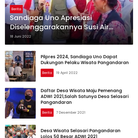
Berita
Sandiaga Uno Apresiasi
Diselenggarakannya Susi Air
Jamboree Aviation 2022
18 Juni 2022
Pilpres 2024, Sandiaga Uno Dapat
Dukungan Pelaku Wisata Pangandaran
Berita
19 April 2022
Daftar Desa Wisata Maju Pemenang
ADWI 2021,Salah Satunya Desa Selasari
Pangandaran
Berita
7 Desember 2021
Desa Wisata Selasari Pangandaran
Lolos 50 Besar ADWI 2021