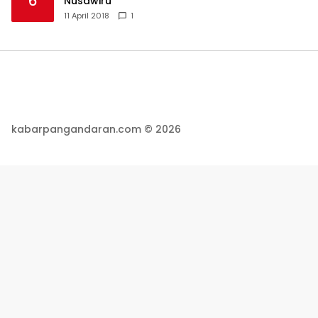
6
Nusawiru
11 April 2018
1
kabarpangandaran.com © 2026