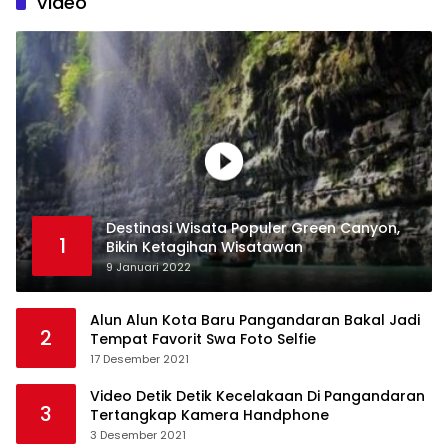
Tanah,Berikut Penjelasan PPAT
Video
Destinasi Wisata Populer Green Canyon,
1
Bikin Ketagihan Wisatawan
9 Januari 2022
Alun Alun Kota Baru Pangandaran Bakal Jadi
2
Tempat Favorit Swa Foto Selfie
17 Desember 2021
Video Detik Detik Kecelakaan Di Pangandaran
3
Tertangkap Kamera Handphone
3 Desember 2021