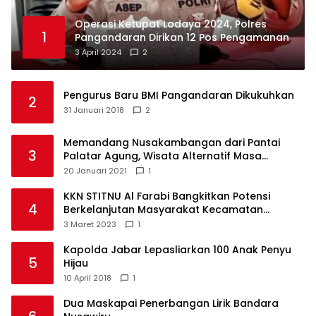
Operasi Ketupat Lodaya 2024, Polres
1
Pangandaran Dirikan 12 Pos Pengamanan
3 April 2024
2
Pengurus Baru BMI Pangandaran Dikukuhkan
2
31 Januari 2018
2
Memandang Nusakambangan dari Pantai
3
Palatar Agung, Wisata Alternatif Masa
Pandemi
20 Januari 2021
1
KKN STITNU Al Farabi Bangkitkan Potensi
4
Berkelanjutan Masyarakat Kecamatan
Langkaplancar
3 Maret 2023
1
Kapolda Jabar Lepasliarkan 100 Anak Penyu
5
Hijau
10 April 2018
1
Dua Maskapai Penerbangan Lirik Bandara