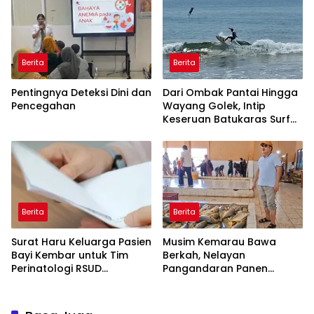
Berita
Berita
Pentingnya Deteksi Dini dan
Dari Ombak Pantai Hingga
Pencegahan
Wayang Golek, Intip
Keseruan Batukaras Surf
Festival 2026
Berita
Berita
Surat Haru Keluarga Pasien
Musim Kemarau Bawa
Bayi Kembar untuk Tim
Berkah, Nelayan
Perinatologi RSUD
Pangandaran Panen
Pandega: Perawat Adalah
Tongkol Kuning: Transaksi
Ibu Kedua
TPI Tembus Rp14,7 Miliar