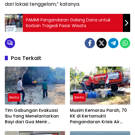
dari lokasi tenggelam,” katanya.
PAMMI Pangandaran Galang Dana untuk
Korban Tragedi Pasar Wisata
Pos Terkait
Berita
Berita
Tim Gabungan Evakuasi
Musim Kemarau Parah, 70
Ibu Yang Menelantarkan
KK di Kertamukti
Bayi dari Gua Menir
Pangandaran Krisis Air
Putrapinggan
Bersih Selama 3 Bulan,
Pangandaran
BPBD Gerak Cepat