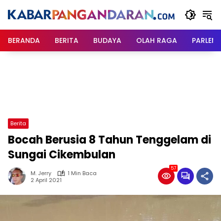
Langsung
ke
konten
BERANDA
BERITA
BUDAYA
OLAH RAGA
PARLEM
Berita
Bocah Berusia 8 Tahun Tenggelam di
Sungai Cikembulan
57
M. Jerry
1 Min Baca
2 April 2021