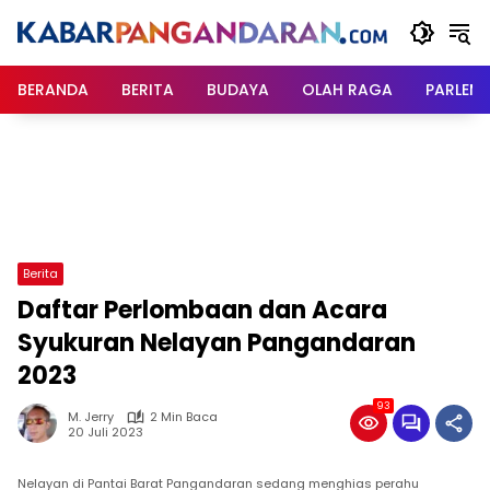
Langsung
ke
konten
BERANDA
BERITA
BUDAYA
OLAH RAGA
PARLEM
Berita
Daftar Perlombaan dan Acara
Syukuran Nelayan Pangandaran
2023
93
M. Jerry
2 Min Baca
20 Juli 2023
Nelayan di Pantai Barat Pangandaran sedang menghias perahu