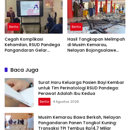
Berita
Berita
Cegah Komplikasi
Hasil Tangkapan Melimpah
Kehamilan, RSUD Pandega
di Musim Kemarau,
Pangandaran Gelar
Nelayan Bojongsalawe
Edukasi Bahaya Hipertensi
Sambut Berkah
Kembalinya TPI Baru
Baca Juga
Surat Haru Keluarga Pasien Bayi Kembar
untuk Tim Perinatologi RSUD Pandega:
Perawat Adalah Ibu Kedua
Berita
4 Agustus 2026
Musim Kemarau Bawa Berkah, Nelayan
Pangandaran Panen Tongkol Kuning:
Transaksi TPI Tembus Rp14,7 Miliar