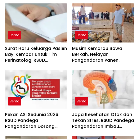
Berita
Berita
Surat Haru Keluarga Pasien
Musim Kemarau Bawa
Bayi Kembar untuk Tim
Berkah, Nelayan
Perinatologi RSUD
Pangandaran Panen
Pandega: Perawat Adalah
Tongkol Kuning: Transaksi
Ibu Kedua
TPI Tembus Rp14,7 Miliar
Berita
Berita
Pekan ASI Sedunia 2026:
Jaga Kesehatan Otak dan
RSUD Pandega
Tekan Stres, RSUD Pandega
Pangandaran Dorong
Pangandaran Imbau
Sinergi Ekosistem Ramah
Warga Rutin Berolahraga
Menyusui