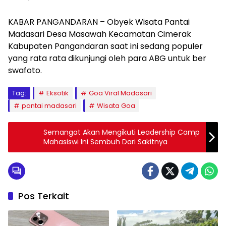
KABAR PANGANDARAN – Obyek Wisata Pantai
Madasari Desa Masawah Kecamatan Cimerak
Kabupaten Pangandaran saat ini sedang populer
yang rata rata dikunjungi oleh para ABG untuk ber
swafoto.
Tag:
Eksotik
Goa Viral Madasari
pantai madasari
Wisata Goa
Semangat Akan Mengikuti Leadership Camp
Mahasiswi Ini Sembuh Dari Sakitnya
Pos Terkait