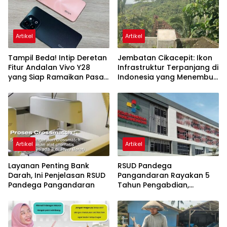
Artikel
Artikel
Tampil Beda! Intip Deretan
Jembatan Cikacepit: Ikon
Fitur Andalan Vivo Y28
Infrastruktur Terpanjang di
yang Siap Ramaikan Pasar
Indonesia yang Menembus
Kelas Menengah
Pegunungan Pangandaran
Artikel
Artikel
Layanan Penting Bank
RSUD Pandega
Darah, Ini Penjelasan RSUD
Pangandaran Rayakan 5
Pandega Pangandaran
Tahun Pengabdian,
Komitmen Baru untuk
Pelayanan Prima