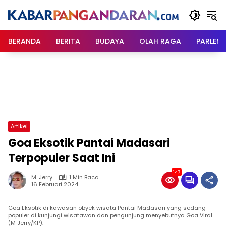
Langsung
ke
konten
BERANDA
BERITA
BUDAYA
OLAH RAGA
PARLEM
Artikel
Goa Eksotik Pantai Madasari
Terpopuler Saat Ini
147
M. Jerry
1 Min Baca
16 Februari 2024
Goa Eksotik di kawasan obyek wisata Pantai Madasari yang sedang
populer di kunjungi wisatawan dan pengunjung menyebutnya Goa Viral.
(M Jerry/KP).