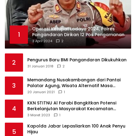
Operasi Ketupat Lodaya 2024, Polres
1
Pangandaran Dirikan 12 Pos Pengamanan
3 April 2024
2
Pengurus Baru BMI Pangandaran Dikukuhkan
2
31 Januari 2018
2
Memandang Nusakambangan dari Pantai
3
Palatar Agung, Wisata Alternatif Masa
Pandemi
20 Januari 2021
1
KKN STITNU Al Farabi Bangkitkan Potensi
4
Berkelanjutan Masyarakat Kecamatan
Langkaplancar
3 Maret 2023
1
Kapolda Jabar Lepasliarkan 100 Anak Penyu
5
Hijau