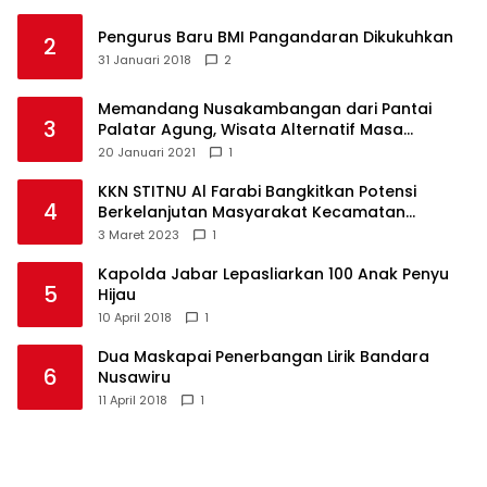
Pengurus Baru BMI Pangandaran Dikukuhkan
2
31 Januari 2018
2
Memandang Nusakambangan dari Pantai
3
Palatar Agung, Wisata Alternatif Masa
Pandemi
20 Januari 2021
1
KKN STITNU Al Farabi Bangkitkan Potensi
4
Berkelanjutan Masyarakat Kecamatan
Langkaplancar
3 Maret 2023
1
Kapolda Jabar Lepasliarkan 100 Anak Penyu
5
Hijau
10 April 2018
1
Dua Maskapai Penerbangan Lirik Bandara
6
Nusawiru
11 April 2018
1