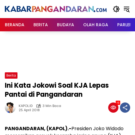
Langsung
ke
konten
BERANDA
BERITA
BUDAYA
OLAH RAGA
PARLEM
Berita
Ini Kata Jokowi Soal KJA Lepas
Pantai di Pangandaran
16
KAPOL.ID
3 Min Baca
25 April 2018
PANGANDARAN, (KAPOL).-
Presiden Joko Widodo