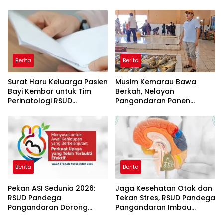
Festival 2026
Berita
Berita
Surat Haru Keluarga Pasien
Musim Kemarau Bawa
Bayi Kembar untuk Tim
Berkah, Nelayan
Perinatologi RSUD
Pangandaran Panen
Pandega: Perawat Adalah
Tongkol Kuning: Transaksi
Ibu Kedua
TPI Tembus Rp14,7 Miliar
Berita
Berita
Pekan ASI Sedunia 2026:
Jaga Kesehatan Otak dan
RSUD Pandega
Tekan Stres, RSUD Pandega
Pangandaran Dorong
Pangandaran Imbau
Sinergi Ekosistem Ramah
Warga Rutin Berolahraga