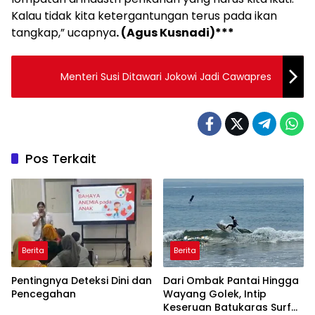
Kalau tidak kita ketergantungan terus pada ikan
tangkap,” ucapnya
. (Agus Kusnadi)***
Menteri Susi Ditawari Jokowi Jadi Cawapres
Pos Terkait
Berita
Berita
Pentingnya Deteksi Dini dan
Dari Ombak Pantai Hingga
Pencegahan
Wayang Golek, Intip
Keseruan Batukaras Surf