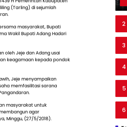
1439 H Pemerintah Kabupaten
ing (Tarling) di sejumlah
ran.
2
ersama masyarakat, Bupati
ma Wakil Bupati Adang Hadari
3
 oleh Jeje dan Adang usai
ntuan keagamaan kepada pondok
4
rawih, Jeje menyampaikan
aha memfasilitasi sarana
5
 Pangandaran.
an masyarakat untuk
6
 membangun agar
a, Minggu, (27/5/2018).