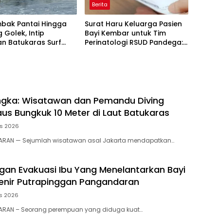
Berita
mbak Pantai Hingga
Surat Haru Keluarga Pasien
Golek, Intip
Bayi Kembar untuk Tim
n Batukaras Surf
Perinatologi RSUD Pandega:
l 2026
Perawat Adalah Ibu Kedua
gka: Wisatawan dan Pemandu Diving
us Bungkuk 10 Meter di Laut Batukaras
us 2026
RAN — Sejumlah wisatawan asal Jakarta mendapatkan…
an Evakuasi Ibu Yang Menelantarkan Bayi
enir Putrapinggan Pangandaran
s 2026
RAN – Seorang perempuan yang diduga kuat…