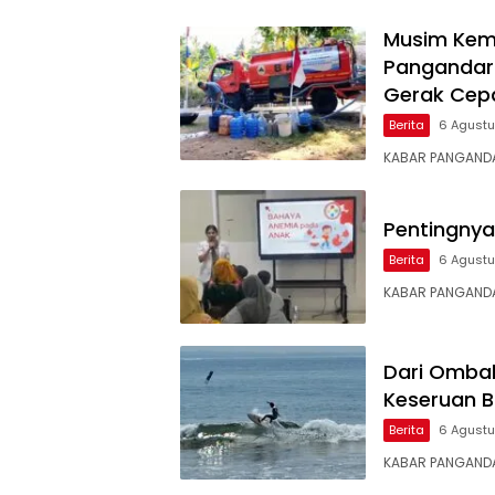
Musim Kema
Pangandaran
Gerak Cep
Berita
6 Agust
KABAR PANGANDA
Pentingnya
Berita
6 Agust
KABAR PANGANDA
Dari Ombak
Keseruan B
Berita
6 Agust
KABAR PANGANDA