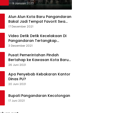
Ketagihan Wisatawan
9 Januari 2022
Alun Alun Kota Baru Pangandaran
Bakal Jadi Tempat Favorit Swa
Foto Selfie
17 Desember 2021
Video Detik Detik Kecelakaan Di
Pangandaran Tertangkap
Kamera Handphone
3 Desember 2021
Pusat Pemerintahan Pindah
Bertahap ke Kawasan Kota Baru
Pangandaran
26 Juni 2021
Apa Penyebab Kebakaran Kantor
Dinas PU?
20 Juni 2021
Bupati Pangandaran Kecolongan
17 Juni 2021