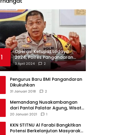
erhangat
Operasi Ketupat Lodaya
1
2024, Polres Pangandaran
Dirikan 12 Pos Pengamanan
3 April 2024
2
Pengurus Baru BMI Pangandaran
Dikukuhkan
31 Januari 2018
2
Memandang Nusakambangan
dari Pantai Palatar Agung, Wisata
Alternatif Masa Pandemi
20 Januari 2021
1
KKN STITNU Al Farabi Bangkitkan
Potensi Berkelanjutan Masyarakat