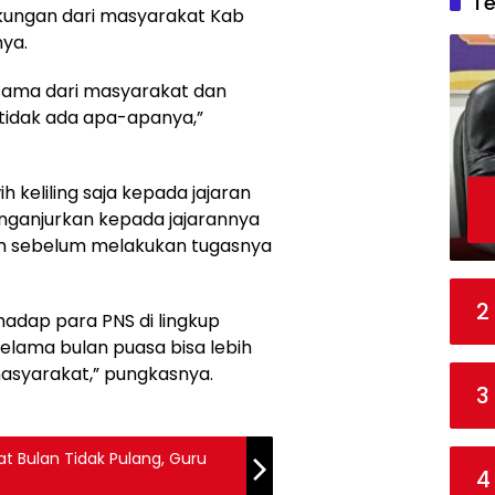
T
kungan dari masyarakat Kab
nya.
sama dari masyarakat dan
tidak ada apa-apanya,”
 keliling saja kepada jajaran
nganjurkan kepada jajarannya
am sebelum melakukan tugasnya
2
adap para PNS di lingkup
lama bulan puasa bisa lebih
syarakat,” pungkasnya.
3
t Bulan Tidak Pulang, Guru
4