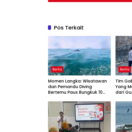
Pos Terkait
Berita
Berita
Momen Langka: Wisatawan
Tim Ga
dan Pemandu Diving
Yang M
Bertemu Paus Bungkuk 10
dari Gu
Meter di Laut Batukaras
Pangan