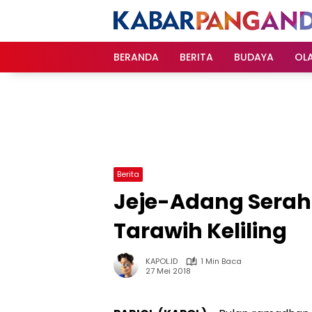
Langsung
ke
konten
BERANDA
BERITA
BUDAYA
OL
Berita
Jeje-Adang Serah
Tarawih Keliling
KAPOL.ID
1 Min Baca
27 Mei 2018