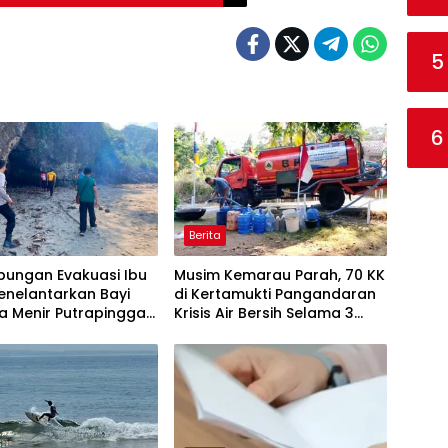
5
6
Berita
bungan Evakuasi Ibu
Musim Kemarau Parah, 70 KK
enelantarkan Bayi
di Kertamukti Pangandaran
a Menir Putrapinggan
Krisis Air Bersih Selama 3
daran
Bulan, BPBD Gerak Cepat