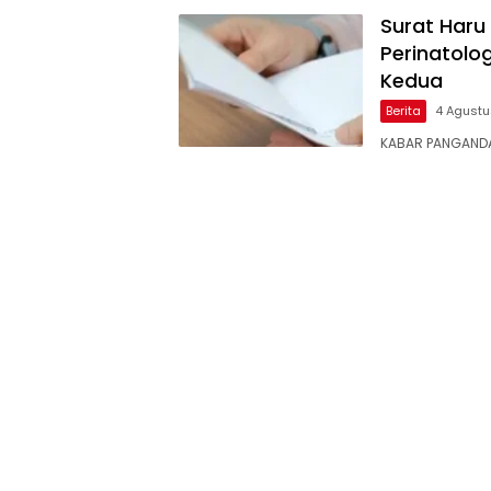
Surat Haru
Perinatolo
Kedua
Berita
4 Agust
KABAR ​PANGANDA