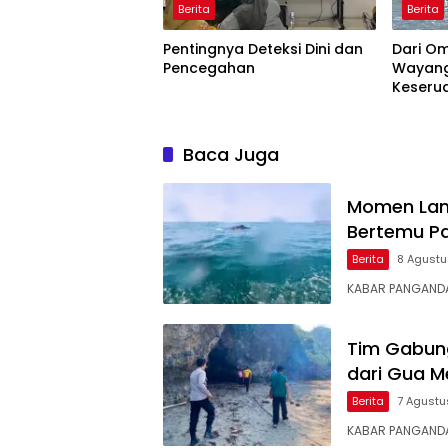
Berita
Berita
Pentingnya Deteksi Dini dan
Dari O
Pencegahan
Wayang 
Keserua
Festiva
Baca Juga
Momen Lan
Bertemu Pa
Berita
8 Agust
KABAR PANGANDA
Tim Gabung
dari Gua M
Berita
7 Agustu
KABAR PANGANDA