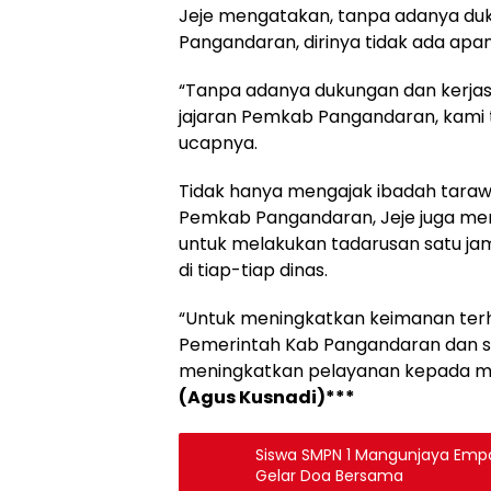
Jeje mengatakan, tanpa adanya du
Pangandaran, dirinya tidak ada apa
“Tanpa adanya dukungan dan kerja
jajaran Pemkab Pangandaran, kami 
ucapnya.
Tidak hanya mengajak ibadah tarawih
Pemkab Pangandaran, Jeje juga me
untuk melakukan tadarusan satu j
di tiap-tiap dinas.
“Untuk meningkatkan keimanan terh
Pemerintah Kab Pangandaran dan se
meningkatkan pelayanan kepada ma
(Agus Kusnadi)***
Siswa SMPN 1 Mangunjaya Empa
Gelar Doa Bersama