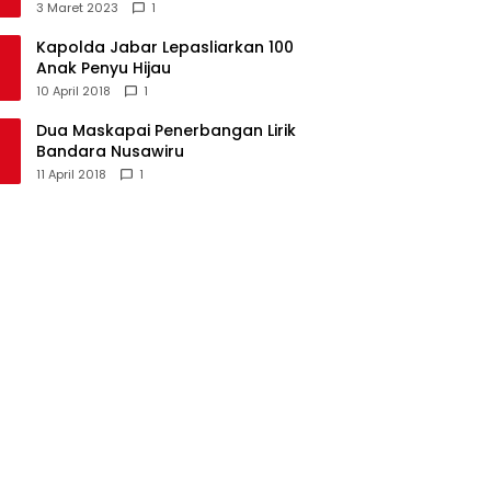
Kecamatan Langkaplancar
3 Maret 2023
1
Kapolda Jabar Lepasliarkan 100
Anak Penyu Hijau
10 April 2018
1
Dua Maskapai Penerbangan Lirik
Bandara Nusawiru
11 April 2018
1