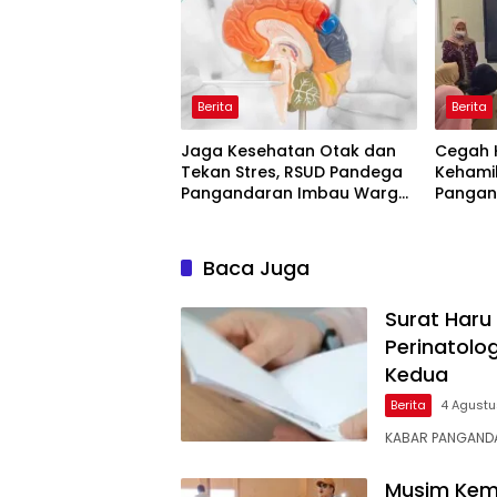
Berita
Berita
Jaga Kesehatan Otak dan
Cegah 
Tekan Stres, RSUD Pandega
Kehami
Pangandaran Imbau Warga
Pangan
Rutin Berolahraga
Bahaya 
Baca Juga
Surat Haru
Perinatolo
Kedua
Berita
4 Agust
KABAR ​PANGANDA
Musim Kem