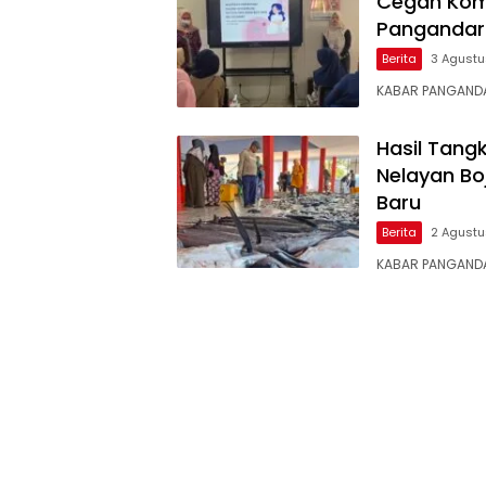
Cegah Komp
Pangandara
Berita
3 Agust
KABAR ​PANGAND
Hasil Tang
Nelayan Bo
Baru
Berita
2 Agust
KABAR ​PANGAND