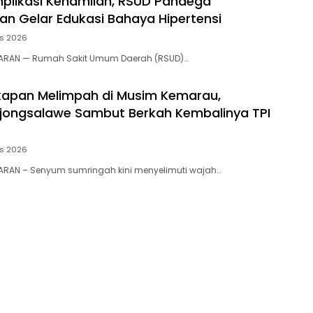
likasi Kehamilan, RSUD Pandega
n Gelar Edukasi Bahaya Hipertensi
us 2026
ARAN — Rumah Sakit Umum Daerah (RSUD)…
kapan Melimpah di Musim Kemarau,
jongsalawe Sambut Berkah Kembalinya TPI
us 2026
ARAN – Senyum sumringah kini menyelimuti wajah…