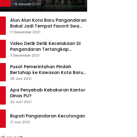
Ketagihan Wisatawan
9 Januari 2022
Alun Alun Kota Baru Pangandaran
Bakal Jadi Tempat Favorit Swa
Foto Selfie
17 Desember 2021
Video Detik Detik Kecelakaan Di
Pangandaran Tertangkap
Kamera Handphone
3 Desember 2021
Pusat Pemerintahan Pindah
Bertahap ke Kawasan Kota Baru
Pangandaran
26 Juni 2021
Apa Penyebab Kebakaran Kantor
Dinas PU?
20 Juni 2021
Bupati Pangandaran Kecolongan
17 Juni 2021