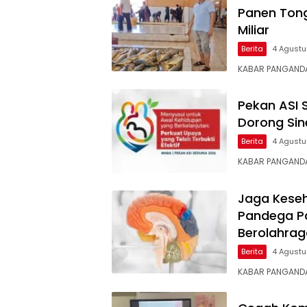
Panen Tong
Miliar
Berita
4 Agust
KABAR PANGANDA
Pekan ASI 
Dorong Sin
Berita
4 Agust
KABAR ​PANGANDA
Jaga Keseh
Pandega P
Berolahrag
Berita
4 Agust
KABAR ​PANGAND