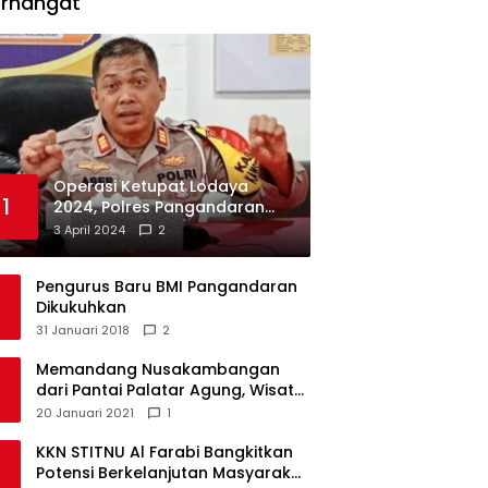
erhangat
Operasi Ketupat Lodaya
1
2024, Polres Pangandaran
Dirikan 12 Pos Pengamanan
3 April 2024
2
Pengurus Baru BMI Pangandaran
Dikukuhkan
31 Januari 2018
2
Memandang Nusakambangan
dari Pantai Palatar Agung, Wisata
Alternatif Masa Pandemi
20 Januari 2021
1
KKN STITNU Al Farabi Bangkitkan
Potensi Berkelanjutan Masyarakat