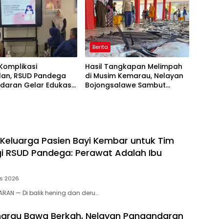
Berita
Komplikasi
Hasil Tangkapan Melimpah
lan, RSUD Pandega
di Musim Kemarau, Nelayan
daran Gelar Edukasi
Bojongsalawe Sambut
Hipertensi
Berkah Kembalinya TPI Baru
 Keluarga Pasien Bayi Kembar untuk Tim
gi RSUD Pandega: Perawat Adalah Ibu
us 2026
RAN — Di balik hening dan deru…
arau Bawa Berkah, Nelayan Pangandaran