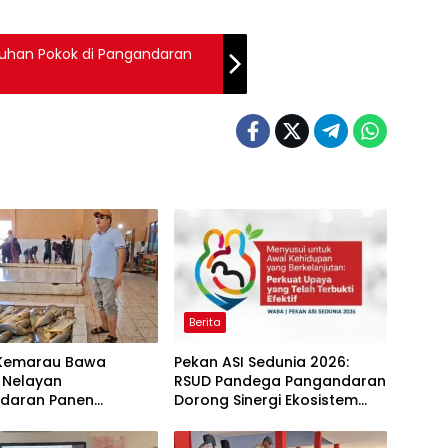
tuhan Pokok di Pangandaran
Berita
Kemarau Bawa
Pekan ASI Sedunia 2026:
 Nelayan
RSUD Pandega Pangandaran
daran Panen
Dorong Sinergi Ekosistem
 Kuning: Transaksi
Ramah Menyusui
bus Rp14,7 Miliar