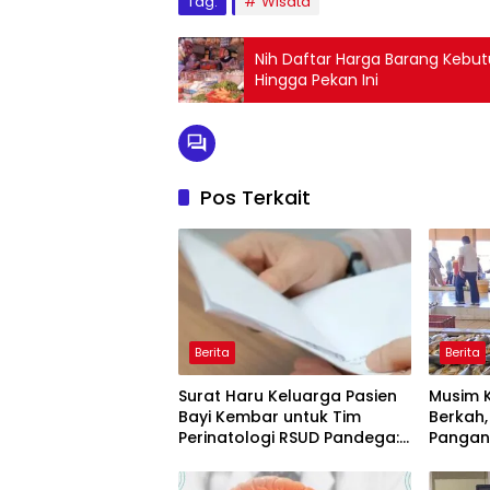
Tag:
Wisata
Nih Daftar Harga Barang Kebu
Hingga Pekan Ini
Pos Terkait
Berita
Berita
Surat Haru Keluarga Pasien
Musim 
Bayi Kembar untuk Tim
Berkah,
Perinatologi RSUD Pandega:
Pangan
Perawat Adalah Ibu Kedua
Tongkol
TPI Tem