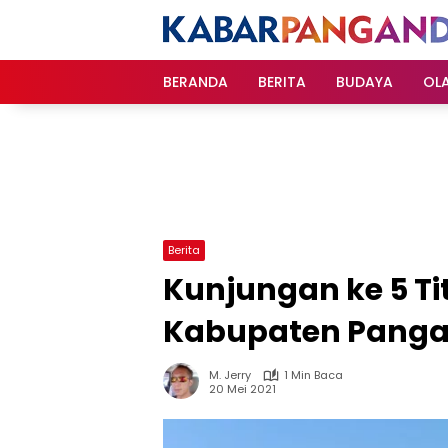
Langsung
ke
konten
BERANDA
BERITA
BUDAYA
OL
Berita
Kunjungan ke 5 Tit
Kabupaten Panga
M. Jerry
1 Min Baca
20 Mei 2021