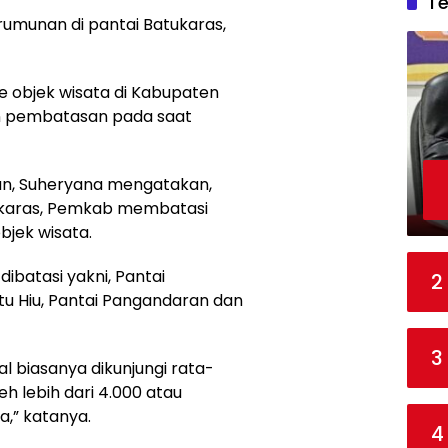
T
kerumunan di pantai Batukaras,
e objek wisata di Kabupaten
an pembatasan pada saat
ran, Suheryana mengatakan,
tukaras, Pemkab membatasi
bjek wisata.
ibatasi yakni, Pantai
2
tu Hiu, Pantai Pangandaran dan
3
al biasanya dikunjungi rata-
eh lebih dari 4.000 atau
a,” katanya.
4