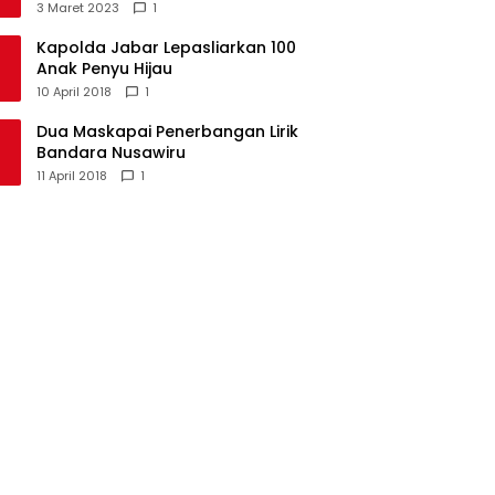
Kecamatan Langkaplancar
3 Maret 2023
1
Kapolda Jabar Lepasliarkan 100
Anak Penyu Hijau
10 April 2018
1
Dua Maskapai Penerbangan Lirik
Bandara Nusawiru
11 April 2018
1