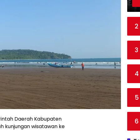
2
3
4
5
ntah Daerah Kabupaten
6
h kunjungan wisatawan ke