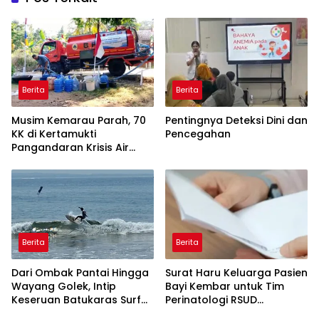
Berita
Berita
Musim Kemarau Parah, 70
Pentingnya Deteksi Dini dan
KK di Kertamukti
Pencegahan
Pangandaran Krisis Air
Bersih Selama 3 Bulan,
BPBD Gerak Cepat
Berita
Berita
Dari Ombak Pantai Hingga
Surat Haru Keluarga Pasien
Wayang Golek, Intip
Bayi Kembar untuk Tim
Keseruan Batukaras Surf
Perinatologi RSUD
Festival 2026
Pandega: Perawat Adalah