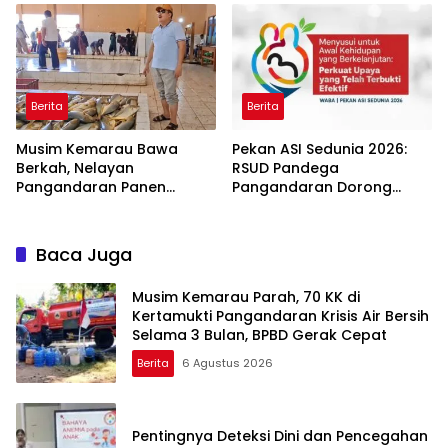
Ibu Kedua
Berita
Berita
Musim Kemarau Bawa
Pekan ASI Sedunia 2026:
Berkah, Nelayan
RSUD Pandega
Pangandaran Panen
Pangandaran Dorong
Tongkol Kuning: Transaksi
Sinergi Ekosistem Ramah
TPI Tembus Rp14,7 Miliar
Menyusui
Baca Juga
Musim Kemarau Parah, 70 KK di
Kertamukti Pangandaran Krisis Air Bersih
Selama 3 Bulan, BPBD Gerak Cepat
Berita
6 Agustus 2026
Pentingnya Deteksi Dini dan Pencegahan