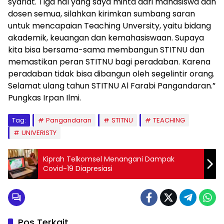
syariat. Tiga hal yang saya minta dari mahasiswa dan
dosen semua, silahkan kirimkan sumbang saran
untuk mencapaian Teaching Unversity, yaitu bidang
akademik, keuangan dan kemahasiswaan. Supaya
kita bisa bersama-sama membangun STITNU dan
memastikan peran STITNU bagi peradaban. Karena
peradaban tidak bisa dibangun oleh segelintir orang.
Selamat ulang tahun STITNU Al Farabi Pangandaran.”
Pungkas Irpan Ilmi.
Tag:
Pangandaran
STITNU
TEACHING
UNIVERISTY
Kiprah Telkomsel Menangani Dampak
Covid-19 Diapresiasi
Pos Terkait