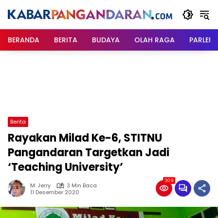
Langsung
ke
konten
BERANDA
BERITA
BUDAYA
OLAH RAGA
PARLEM
Berita
Rayakan Milad Ke-6, STITNU
Pangandaran Targetkan Jadi
‘Teaching University’
309
M. Jerry
3 Min Baca
11 Desember 2020