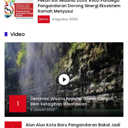
Pekan ASI Sedunia 2026: RSUD Pandega
Pangandaran Dorong Sinergi Ekosistem
Ramah Menyusui
Berita
4 Agustus 2026
Video
Destinasi Wisata Populer Green Canyon,
1
Bikin Ketagihan Wisatawan
9 Januari 2022
Alun Alun Kota Baru Pangandaran Bakal Jadi