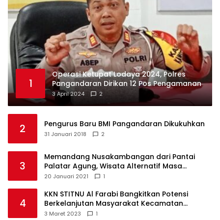
Operasi Ketupat Lodaya 2024, Polres
1
Pangandaran Dirikan 12 Pos Pengamanan
3 April 2024
2
Pengurus Baru BMI Pangandaran Dikukuhkan
2
31 Januari 2018
2
Memandang Nusakambangan dari Pantai
3
Palatar Agung, Wisata Alternatif Masa
Pandemi
20 Januari 2021
1
KKN STITNU Al Farabi Bangkitkan Potensi
4
Berkelanjutan Masyarakat Kecamatan
Langkaplancar
3 Maret 2023
1