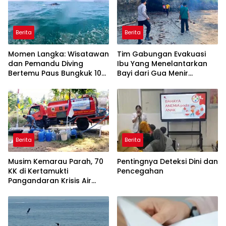
Berita
Berita
Momen Langka: Wisatawan
Tim Gabungan Evakuasi
dan Pemandu Diving
Ibu Yang Menelantarkan
Bertemu Paus Bungkuk 10
Bayi dari Gua Menir
Meter di Laut Batukaras
Putrapinggan
Pangandaran
Berita
Berita
Musim Kemarau Parah, 70
Pentingnya Deteksi Dini dan
KK di Kertamukti
Pencegahan
Pangandaran Krisis Air
Bersih Selama 3 Bulan,
BPBD Gerak Cepat