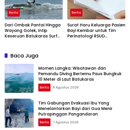
Berita
Berita
Dari Ombak Pantai Hingga
Surat Haru Keluarga Pasien
Wayang Golek, Intip
Bayi Kembar untuk Tim
Keseruan Batukaras Surf
Perinatologi RSUD
Festival 2026
Pandega: Perawat Adalah
Ibu Kedua
Baca Juga
Momen Langka: Wisatawan dan
Pemandu Diving Bertemu Paus Bungkuk
10 Meter di Laut Batukaras
Berita
8 Agustus 2026
Tim Gabungan Evakuasi Ibu Yang
Menelantarkan Bayi dari Gua Menir
Putrapinggan Pangandaran
Berita
7 Agustus 2026