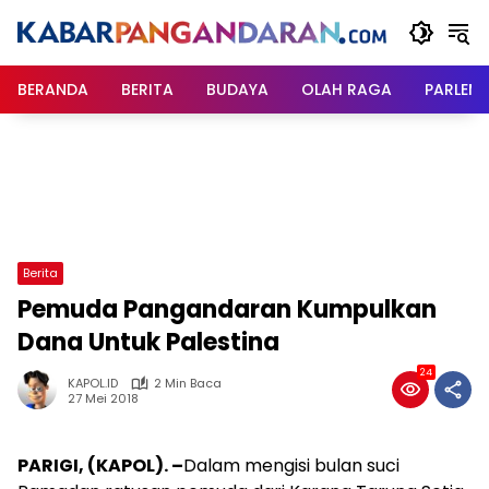
Langsung
ke
konten
BERANDA
BERITA
BUDAYA
OLAH RAGA
PARLEM
Berita
Pemuda Pangandaran Kumpulkan
Dana Untuk Palestina
24
KAPOL.ID
2 Min Baca
27 Mei 2018
PARIGI, (KAPOL). –
Dalam mengisi bulan suci