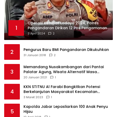
Operasi Ketupat Lodaya 2024, Polres
1
Pangandaran Dirikan 12 Pos Pengamanan
3 April 2024
2
Pengurus Baru BMI Pangandaran Dikukuhkan
2
31 Januari 2018
2
Memandang Nusakambangan dari Pantai
3
Palatar Agung, Wisata Alternatif Masa
Pandemi
20 Januari 2021
1
KKN STITNU Al Farabi Bangkitkan Potensi
4
Berkelanjutan Masyarakat Kecamatan
Langkaplancar
3 Maret 2023
1
Kapolda Jabar Lepasliarkan 100 Anak Penyu
5
Hijau