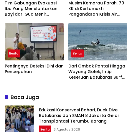
Tim Gabungan Evakuasi
Musim Kemarau Parah, 70
Ibu Yang Menelantarkan
KK di Kertamukti
Bayi dari Gua Menir
Pangandaran Krisis Air
Putrapinggan
Bersih Selama 3 Bulan,
Pangandaran
BPBD Gerak Cepat
Berita
Berita
Pentingnya Deteksi Dini dan
Dari Ombak Pantai Hingga
Pencegahan
Wayang Golek, Intip
Keseruan Batukaras Surf
Festival 2026
Baca Juga
Edukasi Konservasi Bahari, Duck Dive
Batukaras dan SMAN 8 Jakarta Gelar
Transplantasi Terumbu Karang
Berita
8 Agustus 2026