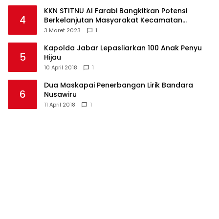
KKN STITNU Al Farabi Bangkitkan Potensi
4
Berkelanjutan Masyarakat Kecamatan
Langkaplancar
3 Maret 2023
1
Kapolda Jabar Lepasliarkan 100 Anak Penyu
5
Hijau
10 April 2018
1
Dua Maskapai Penerbangan Lirik Bandara
6
Nusawiru
11 April 2018
1