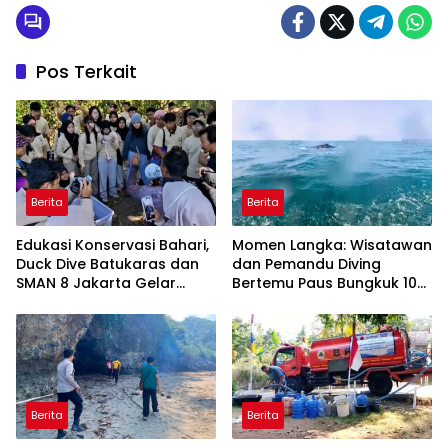
Pos Terkait
Berita
Berita
Edukasi Konservasi Bahari,
Momen Langka: Wisatawan
Duck Dive Batukaras dan
dan Pemandu Diving
SMAN 8 Jakarta Gelar
Bertemu Paus Bungkuk 10
Transplantasi Terumbu
Meter di Laut Batukaras
Karang
Berita
Berita