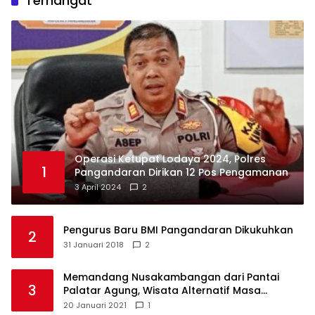
Terhangat
Operasi Ketupat Lodaya 2024, Polres
1
Pangandaran Dirikan 12 Pos Pengamanan
3 April 2024
2
Pengurus Baru BMI Pangandaran Dikukuhkan
2
31 Januari 2018
2
Memandang Nusakambangan dari Pantai
3
Palatar Agung, Wisata Alternatif Masa
Pandemi
20 Januari 2021
1