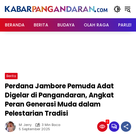
Langsung
ke
konten
BERANDA
BERITA
BUDAYA
OLAH RAGA
PARLEM
Berita
Perdana Jambore Pemuda Adat
Digelar di Pangandaran, Angkat
Peran Generasi Muda dalam
Pelestarian Tradisi
0
M. Jerry
3 Min Baca
5 September 2025