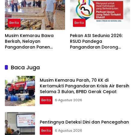
Berita
Berita
Musim Kemarau Bawa
Pekan ASI Sedunia 2026:
Berkah, Nelayan
RSUD Pandega
Pangandaran Panen
Pangandaran Dorong
Tongkol Kuning: Transaksi
Sinergi Ekosistem Ramah
TPI Tembus Rp14,7 Miliar
Menyusui
Baca Juga
Musim Kemarau Parah, 70 KK di
Kertamukti Pangandaran Krisis Air Bersih
Selama 3 Bulan, BPBD Gerak Cepat
Berita
6 Agustus 2026
Pentingnya Deteksi Dini dan Pencegahan
Berita
6 Agustus 2026