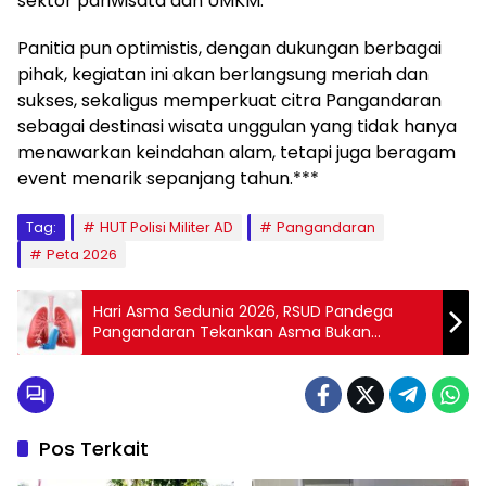
sektor pariwisata dan UMKM.
Panitia pun optimistis, dengan dukungan berbagai
pihak, kegiatan ini akan berlangsung meriah dan
sukses, sekaligus memperkuat citra Pangandaran
sebagai destinasi wisata unggulan yang tidak hanya
menawarkan keindahan alam, tetapi juga beragam
event menarik sepanjang tahun.***
Tag:
HUT Polisi Militer AD
Pangandaran
Peta 2026
Hari Asma Sedunia 2026, RSUD Pandega
Pangandaran Tekankan Asma Bukan
Penghalang Hidup Produktif
Pos Terkait