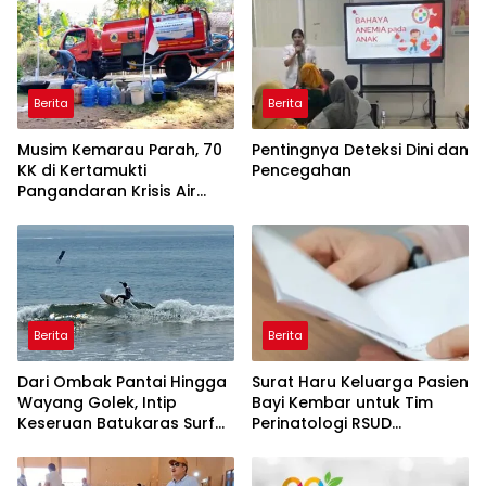
Berita
Berita
Musim Kemarau Parah, 70
Pentingnya Deteksi Dini dan
KK di Kertamukti
Pencegahan
Pangandaran Krisis Air
Bersih Selama 3 Bulan,
BPBD Gerak Cepat
Berita
Berita
Dari Ombak Pantai Hingga
Surat Haru Keluarga Pasien
Wayang Golek, Intip
Bayi Kembar untuk Tim
Keseruan Batukaras Surf
Perinatologi RSUD
Festival 2026
Pandega: Perawat Adalah
Ibu Kedua