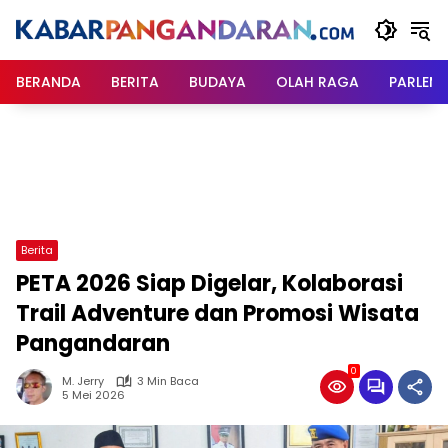
Langsung
ke
konten
BERANDA
BERITA
BUDAYA
OLAH RAGA
PARLEM
Berita
PETA 2026 Siap Digelar, Kolaborasi
Trail Adventure dan Promosi Wisata
Pangandaran
0
M. Jerry
3 Min Baca
5 Mei 2026