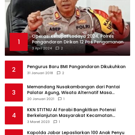
Operasi Ketupat Lodaya 2024, Polres
1
Pangandaran Dirikan 12 Pos Pengamanan
3 April 2024
2
Pengurus Baru BMI Pangandaran Dikukuhkan
2
31 Januari 2018
2
Memandang Nusakambangan dari Pantai
3
Palatar Agung, Wisata Alternatif Masa
Pandemi
20 Januari 2021
1
KKN STITNU Al Farabi Bangkitkan Potensi
4
Berkelanjutan Masyarakat Kecamatan
Langkaplancar
3 Maret 2023
1
Kapolda Jabar Lepasliarkan 100 Anak Penyu