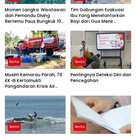
Momen Langka: Wisatawan
Tim Gabungan Evakuasi
dan Pemandu Diving
Ibu Yang Menelantarkan
Bertemu Paus Bungkuk 10
Bayi dari Gua Menir
Meter di Laut Batukaras
Putrapinggan
Pangandaran
Berita
Berita
Musim Kemarau Parah, 70
Pentingnya Deteksi Dini dan
KK di Kertamukti
Pencegahan
Pangandaran Krisis Air
Bersih Selama 3 Bulan,
BPBD Gerak Cepat
Berita
Berita