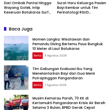
Dari Ombak Pantai Hingga
Surat Haru Keluarga Pasien
Wayang Golek, Intip
Bayi Kembar untuk Tim
Keseruan Batukaras Surf
Perinatologi RSUD
Festival 2026
Pandega: Perawat Adalah
Ibu Kedua
Baca Juga
Momen Langka: Wisatawan dan
Pemandu Diving Bertemu Paus Bungkuk
10 Meter di Laut Batukaras
Berita
8 Agustus 2026
Tim Gabungan Evakuasi Ibu Yang
Menelantarkan Bayi dari Gua Menir
Putrapinggan Pangandaran
Berita
7 Agustus 2026
Musim Kemarau Parah, 70 KK di
Kertamukti Pangandaran Krisis Air Bersih
Selama 3 Bulan, BPBD Gerak Cepat