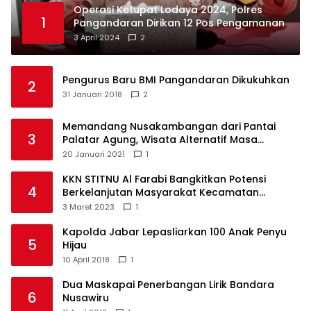
Operasi Ketupat Lodaya 2024, Polres
1
Pangandaran Dirikan 12 Pos Pengamanan
3 April 2024
2
Pengurus Baru BMI Pangandaran Dikukuhkan
2
31 Januari 2018
2
Memandang Nusakambangan dari Pantai
3
Palatar Agung, Wisata Alternatif Masa
Pandemi
20 Januari 2021
1
KKN STITNU Al Farabi Bangkitkan Potensi
4
Berkelanjutan Masyarakat Kecamatan
Langkaplancar
3 Maret 2023
1
Kapolda Jabar Lepasliarkan 100 Anak Penyu
5
Hijau
10 April 2018
1
Dua Maskapai Penerbangan Lirik Bandara
6
Nusawiru