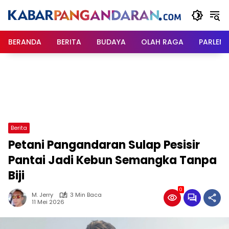
Langsung
ke
konten
BERANDA
BERITA
BUDAYA
OLAH RAGA
PARLEM
Berita
Petani Pangandaran Sulap Pesisir
Pantai Jadi Kebun Semangka Tanpa
Biji
0
M. Jerry
3 Min Baca
11 Mei 2026