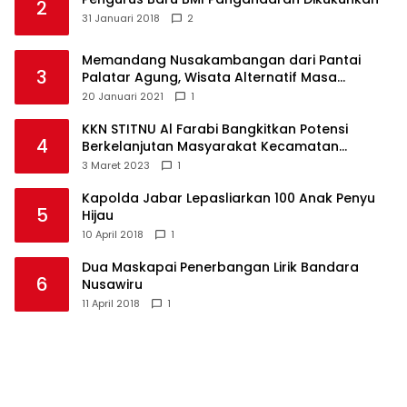
2
31 Januari 2018
2
Memandang Nusakambangan dari Pantai
3
Palatar Agung, Wisata Alternatif Masa
Pandemi
20 Januari 2021
1
KKN STITNU Al Farabi Bangkitkan Potensi
4
Berkelanjutan Masyarakat Kecamatan
Langkaplancar
3 Maret 2023
1
Kapolda Jabar Lepasliarkan 100 Anak Penyu
5
Hijau
10 April 2018
1
Dua Maskapai Penerbangan Lirik Bandara
6
Nusawiru
11 April 2018
1