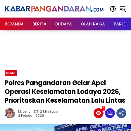
Langsung
ke
konten
BERANDA
BERITA
BUDAYA
OLAH RAGA
PARLEM
Berita
Polres Pangandaran Gelar Apel
Operasi Keselamatan Lodaya 2026,
Prioritaskan Keselamatan Lalu Lintas
0
M. Jerry
2 Min Baca
2 Februari 2026