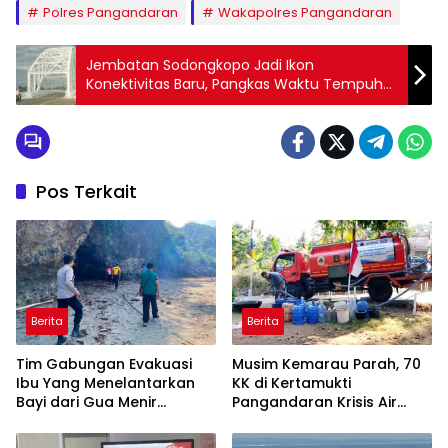
Polres Pangandaran
Wakapolres Pangandaran
Jembatan Sodongkopo Jadi Ikon
Konektivitas Baru, Pangkas Waktu Tempuh
Nusawiru–Batukaras
Pos Terkait
Berita
Berita
Tim Gabungan Evakuasi
Musim Kemarau Parah, 70
Ibu Yang Menelantarkan
KK di Kertamukti
Bayi dari Gua Menir
Pangandaran Krisis Air
Putrapinggan
Bersih Selama 3 Bulan,
Pangandaran
BPBD Gerak Cepat