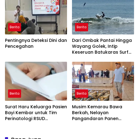
Berita
Berita
Pentingnya Deteksi Dini dan
Dari Ombak Pantai Hingga
Pencegahan
Wayang Golek, Intip
Keseruan Batukaras Surf
Festival 2026
Berita
Berita
Surat Haru Keluarga Pasien
Musim Kemarau Bawa
Bayi Kembar untuk Tim
Berkah, Nelayan
Perinatologi RSUD
Pangandaran Panen
Pandega: Perawat Adalah
Tongkol Kuning: Transaksi
Ibu Kedua
TPI Tembus Rp14,7 Miliar