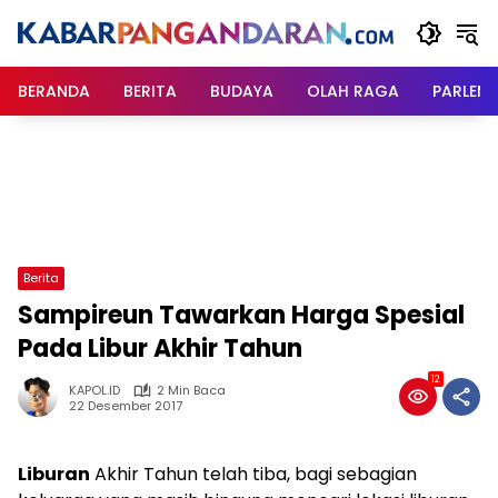
Langsung
ke
konten
BERANDA
BERITA
BUDAYA
OLAH RAGA
PARLEM
Berita
Sampireun Tawarkan Harga Spesial
Pada Libur Akhir Tahun
12
KAPOL.ID
2 Min Baca
22 Desember 2017
Liburan
Akhir Tahun telah tiba, bagi sebagian