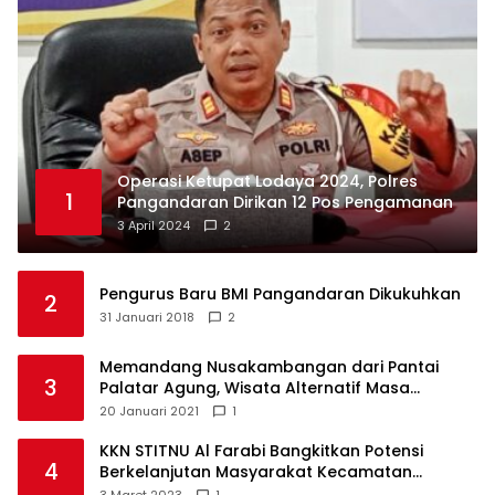
Operasi Ketupat Lodaya 2024, Polres
1
Pangandaran Dirikan 12 Pos Pengamanan
3 April 2024
2
Pengurus Baru BMI Pangandaran Dikukuhkan
2
31 Januari 2018
2
Memandang Nusakambangan dari Pantai
3
Palatar Agung, Wisata Alternatif Masa
Pandemi
20 Januari 2021
1
KKN STITNU Al Farabi Bangkitkan Potensi
4
Berkelanjutan Masyarakat Kecamatan
Langkaplancar