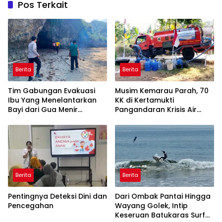
Pos Terkait
Berita
Berita
Tim Gabungan Evakuasi
Musim Kemarau Parah, 70
Ibu Yang Menelantarkan
KK di Kertamukti
Bayi dari Gua Menir
Pangandaran Krisis Air
Putrapinggan
Bersih Selama 3 Bulan,
Pangandaran
BPBD Gerak Cepat
Berita
Berita
Pentingnya Deteksi Dini dan
Dari Ombak Pantai Hingga
Pencegahan
Wayang Golek, Intip
Keseruan Batukaras Surf