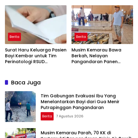
Festival 2026
Berita
Berita
Surat Haru Keluarga Pasien
Musim Kemarau Bawa
Bayi Kembar untuk Tim
Berkah, Nelayan
Perinatologi RSUD
Pangandaran Panen
Pandega: Perawat Adalah
Tongkol Kuning: Transaksi
Ibu Kedua
TPI Tembus Rp14,7 Miliar
Baca Juga
Tim Gabungan Evakuasi Ibu Yang
Menelantarkan Bayi dari Gua Menir
Putrapinggan Pangandaran
Berita
7 Agustus 2026
Musim Kemarau Parah, 70 KK di