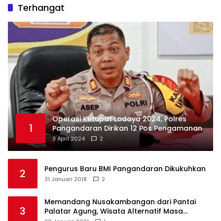
Terhangat
Operasi Ketupat Lodaya 2024, Polres
1
Pangandaran Dirikan 12 Pos Pengamanan
3 April 2024
2
Pengurus Baru BMI Pangandaran Dikukuhkan
2
31 Januari 2018
2
Memandang Nusakambangan dari Pantai
3
Palatar Agung, Wisata Alternatif Masa
Pandemi