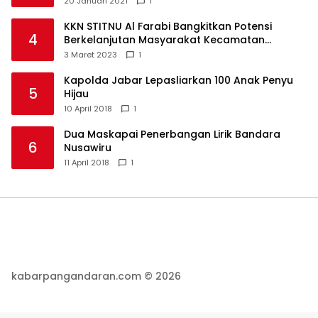
20 Januari 2021
1
KKN STITNU Al Farabi Bangkitkan Potensi
4
Berkelanjutan Masyarakat Kecamatan
Langkaplancar
3 Maret 2023
1
Kapolda Jabar Lepasliarkan 100 Anak Penyu
5
Hijau
10 April 2018
1
Dua Maskapai Penerbangan Lirik Bandara
6
Nusawiru
11 April 2018
1
kabarpangandaran.com © 2026