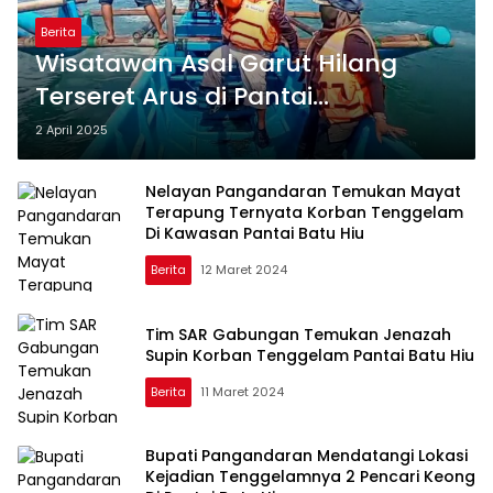
Berita
Wisatawan Asal Garut Hilang
Terseret Arus di Pantai
Pangandaran
2 April 2025
Nelayan Pangandaran Temukan Mayat
Terapung Ternyata Korban Tenggelam
Di Kawasan Pantai Batu Hiu
Berita
12 Maret 2024
Tim SAR Gabungan Temukan Jenazah
Supin Korban Tenggelam Pantai Batu Hiu
Berita
11 Maret 2024
Bupati Pangandaran Mendatangi Lokasi
Kejadian Tenggelamnya 2 Pencari Keong