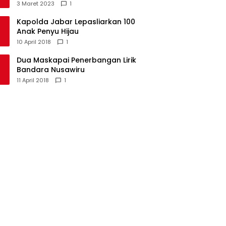
Kecamatan Langkaplancar
3 Maret 2023
1
Kapolda Jabar Lepasliarkan 100
Anak Penyu Hijau
10 April 2018
1
Dua Maskapai Penerbangan Lirik
Bandara Nusawiru
11 April 2018
1