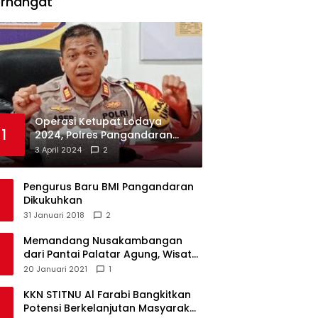
erhangat
Operasi Ketupat Lodaya
1
2024, Polres Pangandaran
Dirikan 12 Pos Pengamanan
3 April 2024
2
Pengurus Baru BMI Pangandaran
Dikukuhkan
31 Januari 2018
2
Memandang Nusakambangan
dari Pantai Palatar Agung, Wisata
Alternatif Masa Pandemi
20 Januari 2021
1
KKN STITNU Al Farabi Bangkitkan
Potensi Berkelanjutan Masyarakat