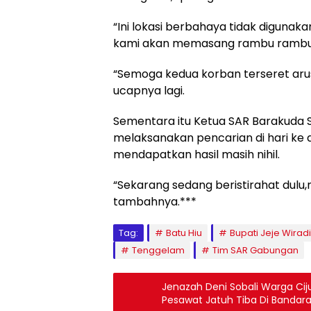
“Ini lokasi berbahaya tidak diguna
kami akan memasang rambu rambu l
“Semoga kedua korban terseret aru
ucapnya lagi.
Sementara itu Ketua SAR Barakuda Sa
melaksanakan pencarian di hari ke d
mendapatkan hasil masih nihil.
“Sekarang sedang beristirahat dulu,n
tambahnya.***
Tag:
Batu Hiu
Bupati Jeje Wirad
Tenggelam
Tim SAR Gabungan
Jenazah Deni Sobali Warga Ci
Pesawat Jatuh Tiba Di Bandar