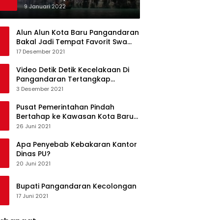
Ketagihan Wisatawan
9 Januari 2022
Alun Alun Kota Baru Pangandaran
Bakal Jadi Tempat Favorit Swa
Foto Selfie
17 Desember 2021
Video Detik Detik Kecelakaan Di
Pangandaran Tertangkap
Kamera Handphone
3 Desember 2021
Pusat Pemerintahan Pindah
Bertahap ke Kawasan Kota Baru
Pangandaran
26 Juni 2021
Apa Penyebab Kebakaran Kantor
Dinas PU?
20 Juni 2021
Bupati Pangandaran Kecolongan
17 Juni 2021