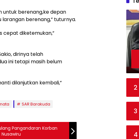
T
kan untuk berenang,ke depan
arangan berenang,” tuturnya.
s cepat diketemukan,”
kio, dirinya telah
ua ini tetapi masih belum
anti dilanjutkan kembali,”
2
inata
SAR Barakuda
3
julang Pangandaran Korban
4
a Nusawiru