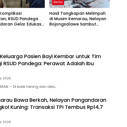
Berita
Komplikasi
Hasil Tangkapan Melimpah
lan, RSUD Pandega
di Musim Kemarau, Nelayan
daran Gelar Edukasi
Bojongsalawe Sambut
Hipertensi
Berkah Kembalinya TPI Baru
 Keluarga Pasien Bayi Kembar untuk Tim
gi RSUD Pandega: Perawat Adalah Ibu
us 2026
RAN — Di balik hening dan deru…
arau Bawa Berkah, Nelayan Pangandaran
kol Kuning: Transaksi TPI Tembus Rp14,7
us 2026