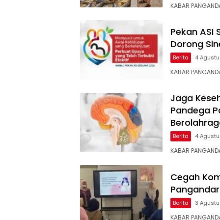
KABAR PANGANDA
Pekan ASI 
Dorong Sin
Berita
4 Agust
KABAR ​PANGANDA
Jaga Keseh
Pandega P
Berolahrag
Berita
4 Agust
KABAR ​PANGAND
Cegah Komp
Pangandara
Berita
3 Agust
KABAR ​PANGAND