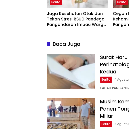
Berita
Berita
Jaga Kesehatan Otak dan
Cegah 
Tekan Stres, RSUD Pandega
Kehami
Pangandaran Imbau Warga
Pangan
Rutin Berolahraga
Bahaya 
Baca Juga
Surat Haru
Perinatolo
Kedua
Berita
4 Agust
KABAR ​PANGANDA
Musim Kem
Panen Tong
Miliar
Berita
4 Agust