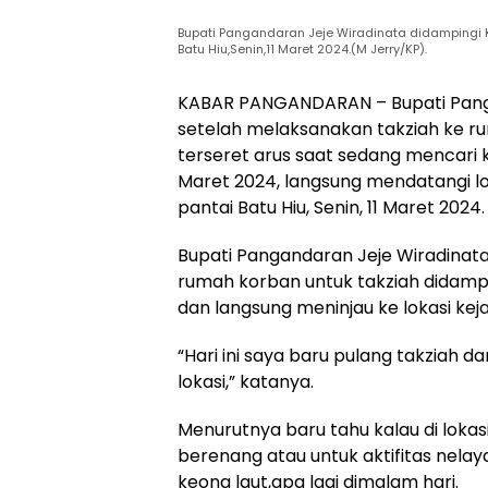
Bupati Pangandaran Jeje Wiradinata didampingi K
Batu Hiu,Senin,11 Maret 2024.(M Jerry/KP).
KABAR PANGANDARAN – Bupati Pang
setelah melaksanakan takziah ke 
terseret arus saat sedang mencari k
Maret 2024, langsung mendatangi lok
pantai Batu Hiu, Senin, 11 Maret 2024.
Bupati Pangandaran Jeje Wiradinat
rumah korban untuk takziah didampin
dan langsung meninjau ke lokasi keja
“Hari ini saya baru pulang takziah 
lokasi,” katanya.
Menurutnya baru tahu kalau di loka
berenang atau untuk aktifitas nela
keong laut,apa lagi dimalam hari.