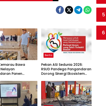
5
6
Berita
Kemarau Bawa
Pekan ASI Sedunia 2026:
 Nelayan
RSUD Pandega Pangandaran
daran Panen
Dorong Sinergi Ekosistem
 Kuning: Transaksi
Ramah Menyusui
bus Rp14,7 Miliar