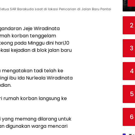
etua SAR Barakuda saat di lokasi Pencarian di Jalan Baru Pantai
2
andaran Jeje Wiradinata
rumah korban tenggelam
eong pada Minggu dini hari,10
3
asi kejadian di blok jalan baru
4
a mengatakan tadi telah ke
gi ibu Ida Nurleala Wiradinata
dian.
5
dari rumah korban langsung ke
6
si yang memang dilarang untuk
yan digunakan warga mencari