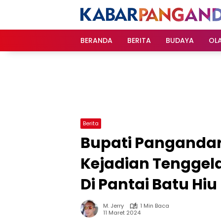
Langsung
ke
konten
BERANDA
BERITA
BUDAYA
OL
Berita
Bupati Pangandar
Kejadian Tenggel
Di Pantai Batu Hiu
M. Jerry
1 Min Baca
11 Maret 2024