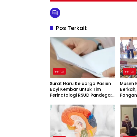
Pos Terkait
Berita
Berita
Surat Haru Keluarga Pasien
Musim 
Bayi Kembar untuk Tim
Berkah,
Perinatologi RSUD Pandega:
Pangan
Perawat Adalah Ibu Kedua
Tongkol
TPI Tem